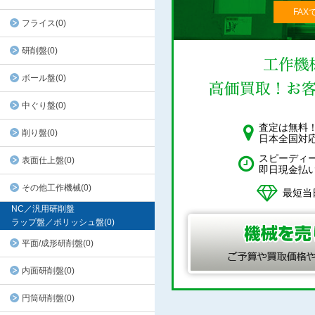
FAX
フライス(0)
研削盤(0)
ボール盤(0)
中ぐり盤(0)
査定は無料
削り盤(0)
日本全国対
スピーディ
表面仕上盤(0)
即日現金払
その他工作機械(0)
最短当
NC／汎用研削盤
ラップ盤／ポリッシュ盤(0)
平面/成形研削盤(0)
内面研削盤(0)
円筒研削盤(0)