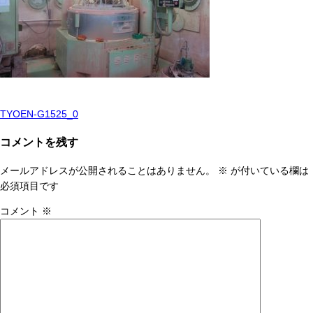
TYOEN-G1525_0
投
稿
コメントを残す
ナ
メールアドレスが公開されることはありません。
※
が付いている欄は
ビ
必須項目です
ゲ
コメント
※
ー
シ
ョ
ン