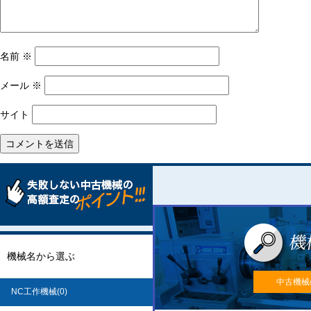
名前
※
メール
※
サイト
機械名から選ぶ
中古機械
NC工作機械(0)