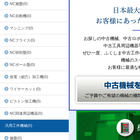
NC施盤(0)
NC自動機(0)
マシニング(0)
お探しの中古機械、中古ロ
NCフライス(0)
中古工具周辺機器
NC研削盤(0)
ぜひ一度、ふくしま中古工作
機械のス
NCボール盤(0)
お客様に最適な
放電（細穴）加工機(0)
ワイヤーカット(0)
ピストン加工機(0)
NC関連周辺機器(0)
汎用工作機械(0)
施盤(0)