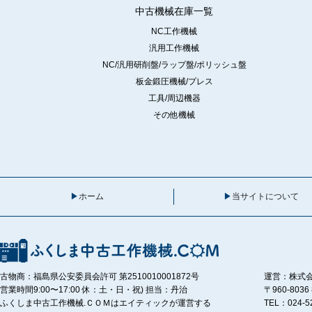
中古機械在庫一覧
NC工作機械
汎用工作機械
NC/汎用研削盤/ラップ盤/ポリッシュ盤
板金鍛圧機械/プレス
工具/周辺機器
その他機械
ホーム
当サイトについて
古物商：福島県公安委員会許可 第2510010001872号
運営：株式
営業時間9:00〜17:00 休：土・日・祝) 担当：丹治
〒960-80
ふくしま中古工作機械.ＣＯＭはエイティックが運営する
TEL：024-5