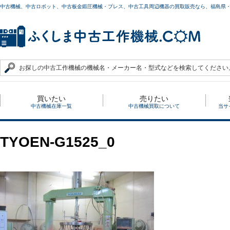
中古機械、中古ロボット、中古板金鍛圧機械・プレス、中古工具周辺機器の買取販売なら、福島県
買いたい
売りたい
中古機械在庫一覧
中古機械買取について
当サ
TYOEN-G1525_0