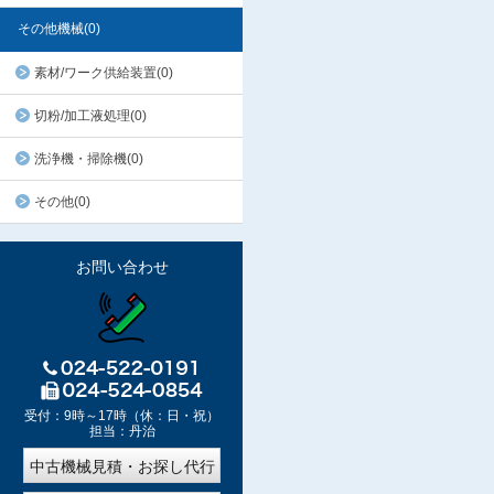
その他機械(0)
素材/ワーク供給装置(0)
切粉/加工液処理(0)
洗浄機・掃除機(0)
その他(0)
お問い合わせ
受付：9時～17時（休：日・祝）
担当：丹治
中古機械見積・お探し代行