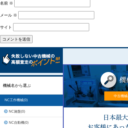
名前
※
メール
※
サイト
機械名から選ぶ
中古機械
NC工作機械(0)
NC施盤(0)
NC自動機(0)