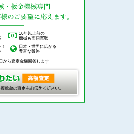
！
10年以上前の
応
機械も高額買取
ー！
日本・世界に広がる
い
豊富な販路
日から査定金額回答します