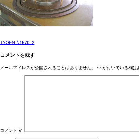
TYOEN-N1570_2
投
稿
コメントを残す
ナ
メールアドレスが公開されることはありません。
※
が付いている欄は
ビ
ゲ
ー
シ
ョ
ン
コメント
※