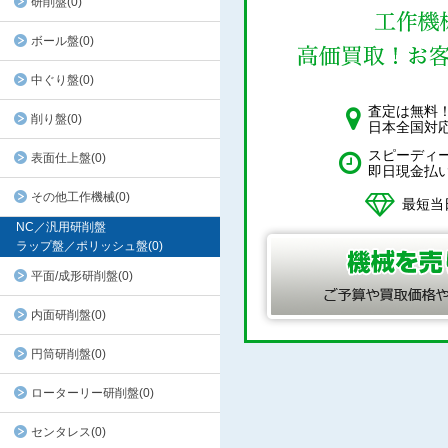
研削盤(0)
ボール盤(0)
中ぐり盤(0)
査定は無料
削り盤(0)
日本全国対
スピーディ
表面仕上盤(0)
即日現金払
その他工作機械(0)
最短当
NC／汎用研削盤
ラップ盤／ポリッシュ盤(0)
平面/成形研削盤(0)
内面研削盤(0)
円筒研削盤(0)
ローターリー研削盤(0)
センタレス(0)