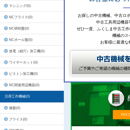
マシニング(0)
お探しの中古機械、中古ロ
NCフライス(0)
中古工具周辺機器
NC研削盤(0)
ぜひ一度、ふくしま中古工作
機械のス
NCボール盤(0)
お客様に最適な
放電（細穴）加工機(0)
ワイヤーカット(0)
ピストン加工機(0)
NC関連周辺機器(0)
汎用工作機械(0)
施盤(0)
FAX
フライス(0)