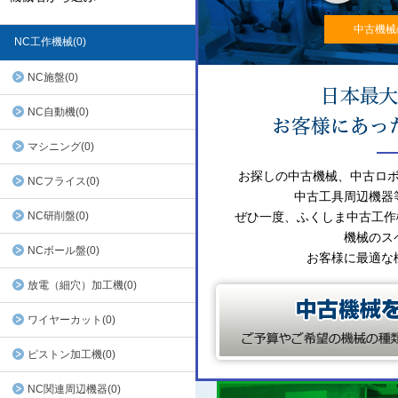
中古機械
NC工作機械(0)
NC施盤(0)
NC自動機(0)
マシニング(0)
お探しの中古機械、中古ロ
NCフライス(0)
中古工具周辺機器
NC研削盤(0)
ぜひ一度、ふくしま中古工作
機械のス
NCボール盤(0)
お客様に最適な
放電（細穴）加工機(0)
ワイヤーカット(0)
ピストン加工機(0)
NC関連周辺機器(0)