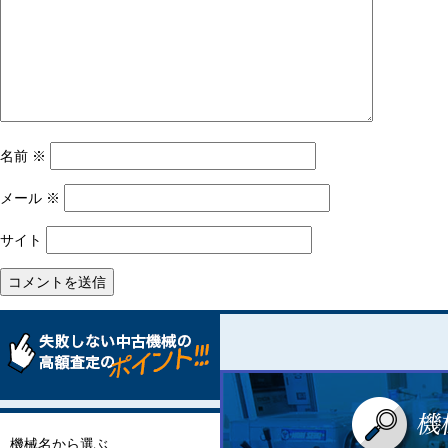
ョ
ン
名前
※
メール
※
サイト
機械名から選ぶ