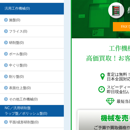
汎用工作機械(0)
施盤(0)
FAX
フライス(0)
研削盤(0)
ボール盤(0)
中ぐり盤(0)
査定は無料
削り盤(0)
日本全国対
スピーディ
表面仕上盤(0)
即日現金払
その他工作機械(0)
最短当
NC／汎用研削盤
ラップ盤／ポリッシュ盤(0)
平面/成形研削盤(0)