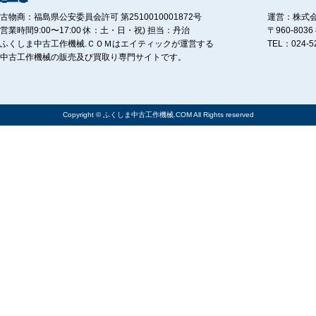
古物商：福島県公安委員会許可 第2510010001872号
運営：株式
営業時間9:00〜17:00 休：土・日・祝) 担当：丹治
〒960-80
ふくしま中古工作機械.ＣＯＭはエイティックが運営する
TEL：024-5
中古工作機械の販売及び買取り専門サイトです。
Copyright © ふくしま中古工作機械.COM All Rights reserved