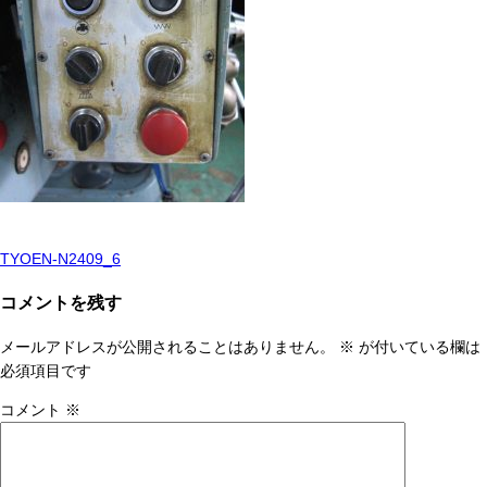
TYOEN-N2409_6
投
稿
コメントを残す
ナ
メールアドレスが公開されることはありません。
※
が付いている欄は
ビ
必須項目です
ゲ
コメント
※
ー
シ