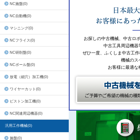
NC施盤(0)
NC自動機(0)
マシニング(0)
お探しの中古機械、中古ロ
NCフライス(0)
中古工具周辺機器
NC研削盤(0)
ぜひ一度、ふくしま中古工作
機械のス
NCボール盤(0)
お客様に最適な
放電（細穴）加工機(0)
ワイヤーカット(0)
ピストン加工機(0)
NC関連周辺機器(0)
汎用工作機械(0)
施盤(0)