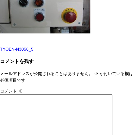
TYOEN-N3056_5
投
稿
コメントを残す
ナ
メールアドレスが公開されることはありません。
※
が付いている欄は
ビ
必須項目です
ゲ
コメント
※
ー
シ
ョ
ン