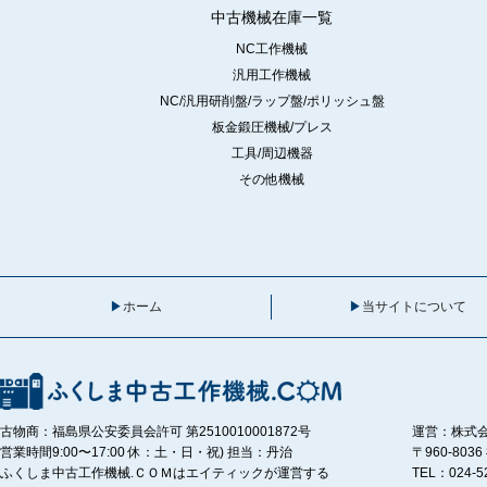
中古機械在庫一覧
NC工作機械
汎用工作機械
NC/汎用研削盤/ラップ盤/ポリッシュ盤
板金鍛圧機械/プレス
工具/周辺機器
その他機械
ホーム
当サイトについて
古物商：福島県公安委員会許可 第2510010001872号
運営：株式
営業時間9:00〜17:00 休：土・日・祝) 担当：丹治
〒960-80
ふくしま中古工作機械.ＣＯＭはエイティックが運営する
TEL：024-5