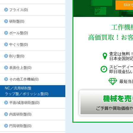
FAX
フライス(0)
研削盤(0)
ボール盤(0)
中ぐり盤(0)
査定は無料
削り盤(0)
日本全国対
スピーディ
表面仕上盤(0)
即日現金払
その他工作機械(0)
最短当
NC／汎用研削盤
ラップ盤／ポリッシュ盤(0)
平面/成形研削盤(0)
内面研削盤(0)
円筒研削盤(0)