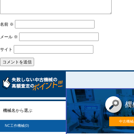
名前
※
メール
※
サイト
機械名から選ぶ
中古機械
NC工作機械(0)