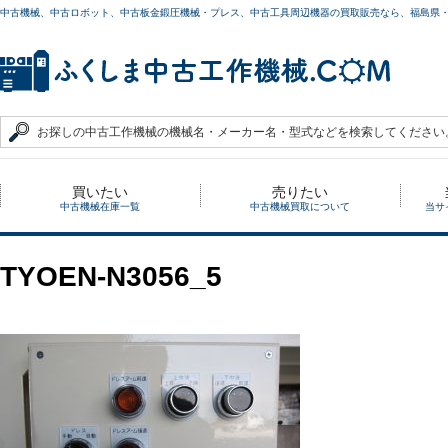
中古機械、中古ロボット、中古板金鍛圧機械・プレス、中古工具周辺機器の買取販売なら、福島県
買いたい
売りたい
中古機械在庫一覧
中古機械買取について
当サ
TYOEN-N3056_5