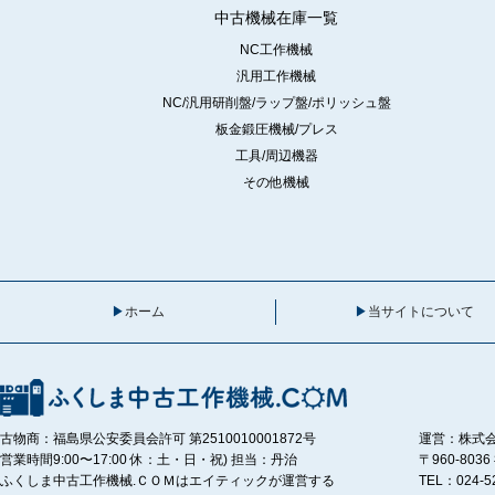
中古機械在庫一覧
NC工作機械
汎用工作機械
NC/汎用研削盤/ラップ盤/ポリッシュ盤
板金鍛圧機械/プレス
工具/周辺機器
その他機械
ホーム
当サイトについて
古物商：福島県公安委員会許可 第2510010001872号
運営：株式
営業時間9:00〜17:00 休：土・日・祝) 担当：丹治
〒960-80
ふくしま中古工作機械.ＣＯＭはエイティックが運営する
TEL：024-5