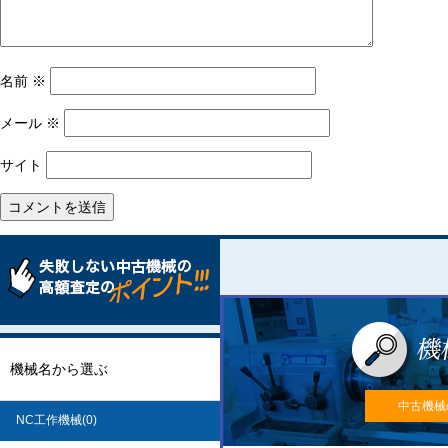
名前
※
メール
※
サイト
機械名から選ぶ
中古機械
NC工作機械(0)