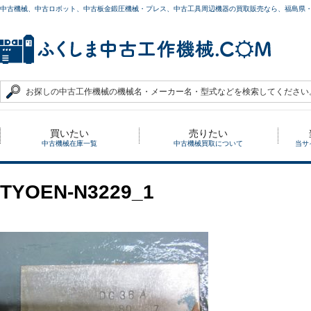
中古機械、中古ロボット、中古板金鍛圧機械・プレス、中古工具周辺機器の買取販売なら、福島県
買いたい
売りたい
中古機械在庫一覧
中古機械買取について
当サ
TYOEN-N3229_1