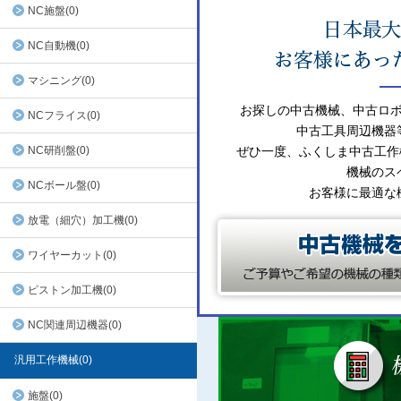
NC施盤(0)
NC自動機(0)
マシニング(0)
お探しの中古機械、中古ロ
NCフライス(0)
中古工具周辺機器
NC研削盤(0)
ぜひ一度、ふくしま中古工作
機械のス
NCボール盤(0)
お客様に最適な
放電（細穴）加工機(0)
ワイヤーカット(0)
ピストン加工機(0)
NC関連周辺機器(0)
汎用工作機械(0)
施盤(0)