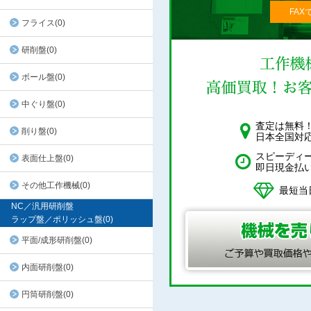
FAX
フライス(0)
研削盤(0)
ボール盤(0)
中ぐり盤(0)
査定は無料
削り盤(0)
日本全国対
スピーディ
表面仕上盤(0)
即日現金払
その他工作機械(0)
最短当
NC／汎用研削盤
ラップ盤／ポリッシュ盤(0)
平面/成形研削盤(0)
内面研削盤(0)
円筒研削盤(0)