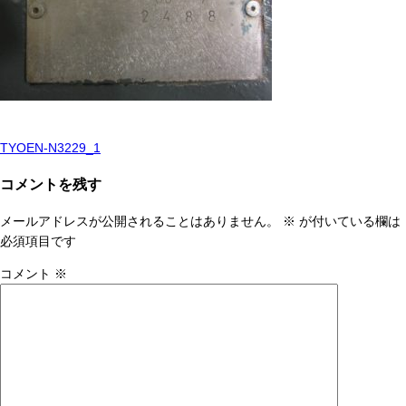
TYOEN-N3229_1
投
稿
コメントを残す
ナ
メールアドレスが公開されることはありません。
※
が付いている欄は
ビ
必須項目です
ゲ
コメント
※
ー
シ
ョ
ン