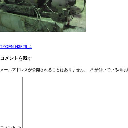
TYOEN-N3529_4
投
稿
コメントを残す
ナ
メールアドレスが公開されることはありません。
※
が付いている欄は
ビ
ゲ
ー
シ
ョ
ン
コメント
※