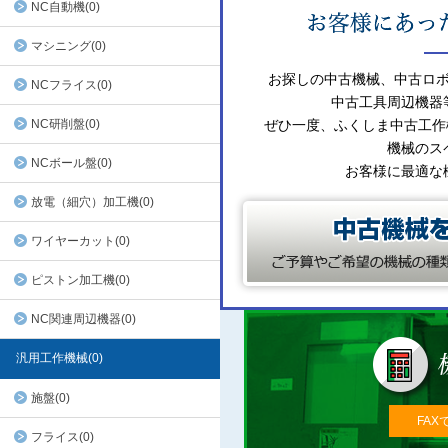
NC自動機(0)
マシニング(0)
お探しの中古機械、中古ロ
NCフライス(0)
中古工具周辺機器
NC研削盤(0)
ぜひ一度、ふくしま中古工作
機械のス
NCボール盤(0)
お客様に最適な
放電（細穴）加工機(0)
ワイヤーカット(0)
ピストン加工機(0)
NC関連周辺機器(0)
汎用工作機械(0)
施盤(0)
FAX
フライス(0)