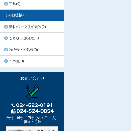
工具(0)
その他機械(0)
素材/ワーク供給装置(0)
切粉/加工液処理(0)
洗浄機・掃除機(0)
その他(0)
お問い合わせ
受付：9時～17時（休：日・祝）
担当：丹治