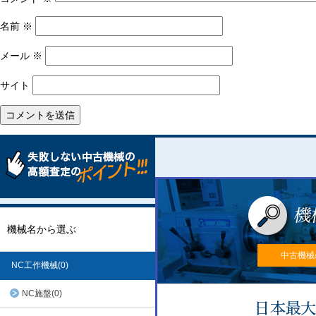
名前
※
メール
※
サイト
機械名から選ぶ
中古機械
NC工作機械(0)
NC施盤(0)