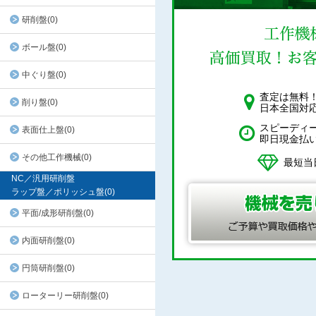
研削盤(0)
ボール盤(0)
中ぐり盤(0)
査定は無料
削り盤(0)
日本全国対
スピーディ
表面仕上盤(0)
即日現金払
その他工作機械(0)
最短当
NC／汎用研削盤
ラップ盤／ポリッシュ盤(0)
平面/成形研削盤(0)
内面研削盤(0)
円筒研削盤(0)
ローターリー研削盤(0)