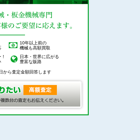
！
10年以上前の
応
機械も高額買取
ー！
日本・世界に広がる
い
豊富な販路
日から査定金額回答します