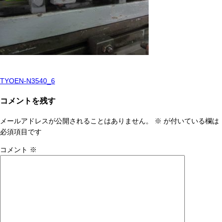
TYOEN-N3540_6
投
稿
コメントを残す
ナ
メールアドレスが公開されることはありません。
※
が付いている欄は
ビ
必須項目です
ゲ
コメント
※
ー
シ
ョ
ン