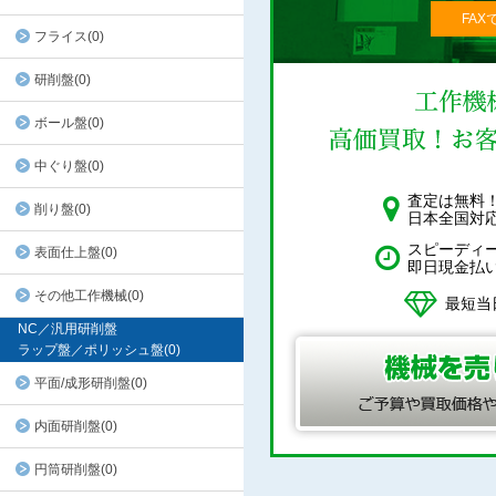
FAX
フライス(0)
研削盤(0)
ボール盤(0)
中ぐり盤(0)
査定は無料
削り盤(0)
日本全国対
スピーディ
表面仕上盤(0)
即日現金払
その他工作機械(0)
最短当
NC／汎用研削盤
ラップ盤／ポリッシュ盤(0)
平面/成形研削盤(0)
内面研削盤(0)
円筒研削盤(0)