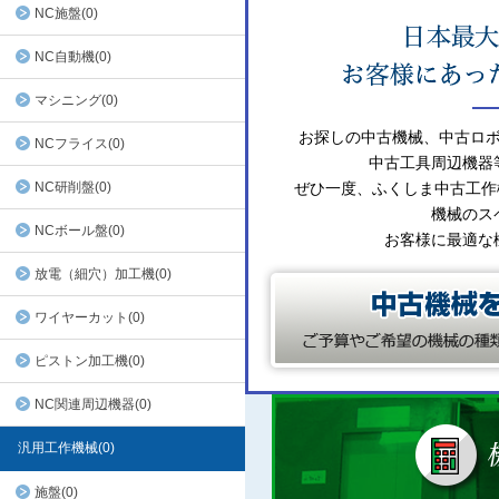
NC施盤(0)
NC自動機(0)
マシニング(0)
お探しの中古機械、中古ロ
NCフライス(0)
中古工具周辺機器
NC研削盤(0)
ぜひ一度、ふくしま中古工作
機械のス
NCボール盤(0)
お客様に最適な
放電（細穴）加工機(0)
ワイヤーカット(0)
ピストン加工機(0)
NC関連周辺機器(0)
汎用工作機械(0)
施盤(0)