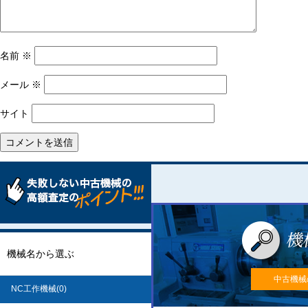
名前
※
メール
※
サイト
機械名から選ぶ
中古機械
NC工作機械(0)