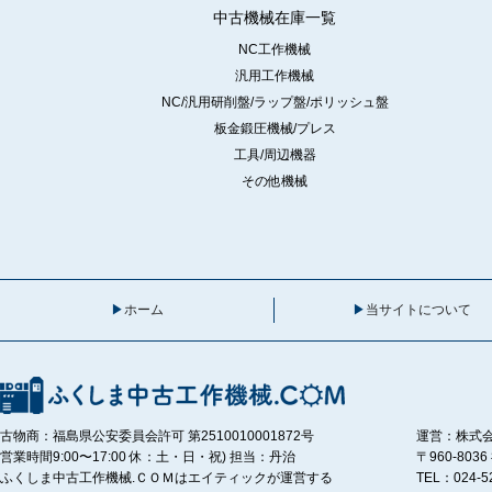
中古機械在庫一覧
NC工作機械
汎用工作機械
NC/汎用研削盤/ラップ盤/ポリッシュ盤
板金鍛圧機械/プレス
工具/周辺機器
その他機械
ホーム
当サイトについて
古物商：福島県公安委員会許可 第2510010001872号
運営：株式
営業時間9:00〜17:00 休：土・日・祝) 担当：丹治
〒960-80
ふくしま中古工作機械.ＣＯＭはエイティックが運営する
TEL：024-5