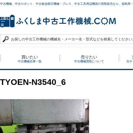
中古機械、中古ロボット、中古板金鍛圧機械・プレス、中古工具周辺機器の買取販売なら、福島県
買いたい
売りたい
中古機械在庫一覧
中古機械買取について
当サ
TYOEN-N3540_6