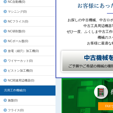
NC自動機(0)
マシニング(0)
お探しの中古機械、中古ロ
NCフライス(0)
中古工具周辺機器
NC研削盤(0)
ぜひ一度、ふくしま中古工作
機械のス
NCボール盤(0)
お客様に最適な
放電（細穴）加工機(0)
ワイヤーカット(0)
ピストン加工機(0)
NC関連周辺機器(0)
汎用工作機械(0)
施盤(0)
FAX
フライス(0)