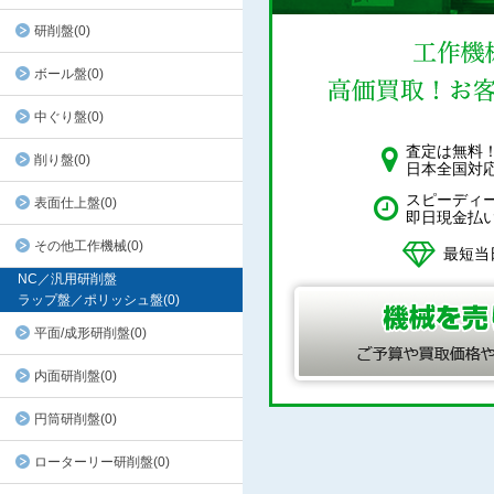
研削盤(0)
ボール盤(0)
中ぐり盤(0)
査定は無料
削り盤(0)
日本全国対
スピーディ
表面仕上盤(0)
即日現金払
その他工作機械(0)
最短当
NC／汎用研削盤
ラップ盤／ポリッシュ盤(0)
平面/成形研削盤(0)
内面研削盤(0)
円筒研削盤(0)
ローターリー研削盤(0)