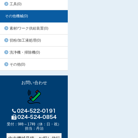
工具(0)
その他機械(0)
素材/ワーク供給装置(0)
切粉/加工液処理(0)
洗浄機・掃除機(0)
その他(0)
お問い合わせ
受付：9時～17時（休：日・祝）
担当：丹治