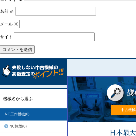
名前
※
メール
※
サイト
機械名から選ぶ
中古機械
NC工作機械(0)
NC施盤(0)