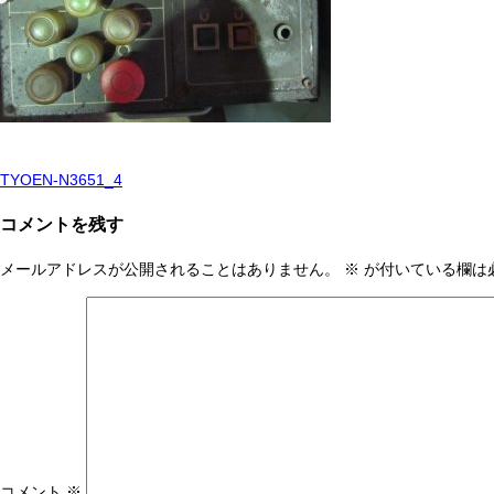
TYOEN-N3651_4
投
稿
コメントを残す
ナ
メールアドレスが公開されることはありません。
※
が付いている欄は
ビ
ゲ
ー
シ
ョ
ン
コメント
※