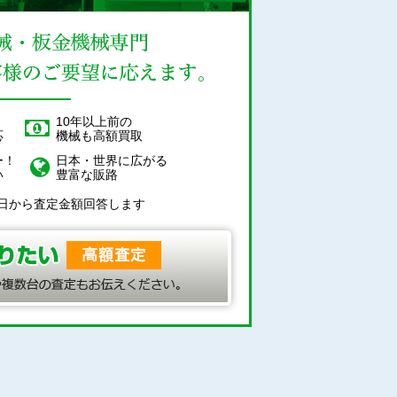
！
10年以上前の
応
機械も高額買取
ー！
日本・世界に広がる
い
豊富な販路
日から査定金額回答します