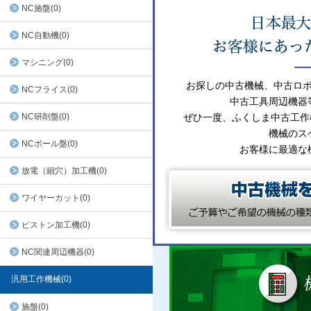
NC施盤(0)
NC自動機(0)
マシニング(0)
お探しの中古機械、中古ロ
NCフライス(0)
中古工具周辺機器
NC研削盤(0)
ぜひ一度、ふくしま中古工作
機械のス
NCボール盤(0)
お客様に最適な
放電（細穴）加工機(0)
ワイヤーカット(0)
ピストン加工機(0)
NC関連周辺機器(0)
汎用工作機械(0)
施盤(0)