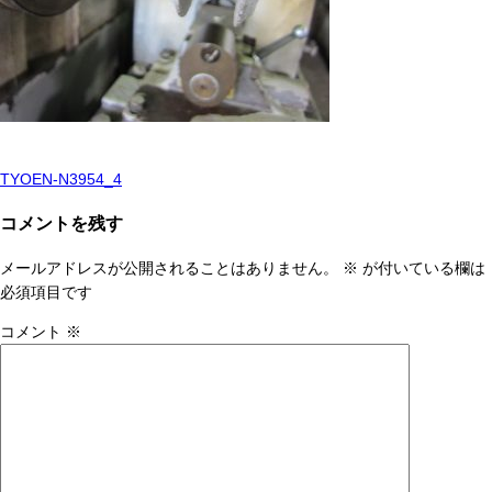
TYOEN-N3954_4
投
稿
コメントを残す
ナ
メールアドレスが公開されることはありません。
※
が付いている欄は
ビ
必須項目です
ゲ
コメント
※
ー
シ
ョ
ン