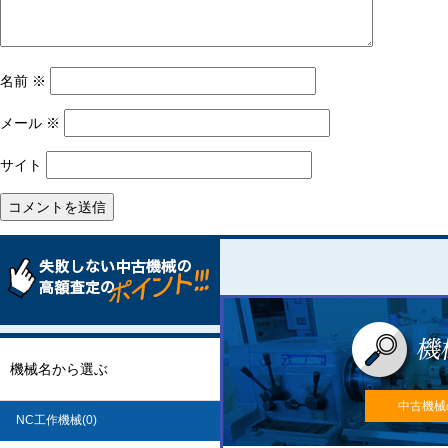
名前
※
メール
※
サイト
機械名から選ぶ
中古機械
NC工作機械(0)