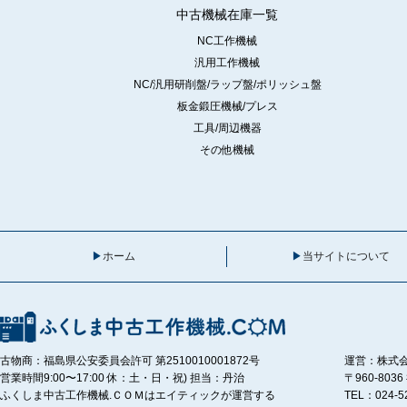
中古機械在庫一覧
NC工作機械
汎用工作機械
NC/汎用研削盤/ラップ盤/ポリッシュ盤
板金鍛圧機械/プレス
工具/周辺機器
その他機械
ホーム
当サイトについて
古物商：福島県公安委員会許可 第2510010001872号
運営：株式
営業時間9:00〜17:00 休：土・日・祝) 担当：丹治
〒960-80
ふくしま中古工作機械.ＣＯＭはエイティックが運営する
TEL：024-5