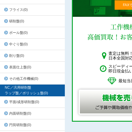
FAX
フライス(0)
研削盤(0)
ボール盤(0)
中ぐり盤(0)
査定は無料
削り盤(0)
日本全国対
スピーディ
表面仕上盤(0)
即日現金払
その他工作機械(0)
最短当
NC／汎用研削盤
ラップ盤／ポリッシュ盤(0)
平面/成形研削盤(0)
内面研削盤(0)
円筒研削盤(0)