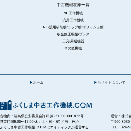
中古機械在庫一覧
NC工作機械
汎用工作機械
NC/汎用研削盤/ラップ盤/ポリッシュ盤
板金鍛圧機械/プレス
工具/周辺機器
その他機械
ホーム
当サイトについて
古物商：福島県公安委員会許可 第2510010001872号
運営：株式
営業時間9:00〜17:00 休：土・日・祝) 担当：丹治
〒960-80
ふくしま中古工作機械.ＣＯＭはエイティックが運営する
TEL：024-5