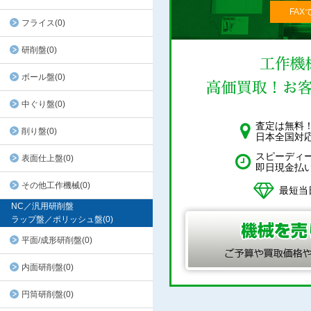
FAX
フライス(0)
研削盤(0)
ボール盤(0)
中ぐり盤(0)
査定は無料
削り盤(0)
日本全国対
スピーディ
表面仕上盤(0)
即日現金払
その他工作機械(0)
最短当
NC／汎用研削盤
ラップ盤／ポリッシュ盤(0)
平面/成形研削盤(0)
内面研削盤(0)
円筒研削盤(0)