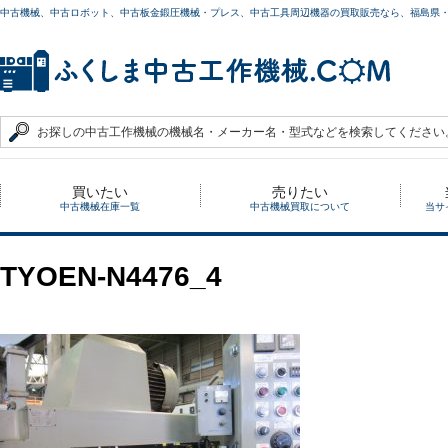
中古機械、中古ロボット、中古板金鍛圧機械・プレス、中古工具周辺機器の買取販売なら、福島県
買いたい
売りたい
中古機械在庫一覧
中古機械買取について
当サ
TYOEN-N4476_4