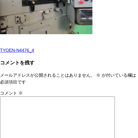
TYOEN-N4476_4
投
稿
コメントを残す
ナ
メールアドレスが公開されることはありません。
※
が付いている欄は
ビ
必須項目です
ゲ
コメント
※
ー
シ
ョ
ン