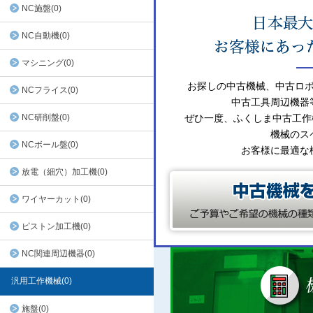
NC施盤(0)
NC自動機(0)
マシニング(0)
お探しの中古機械、中古ロ
NCフライス(0)
中古工具周辺機器
NC研削盤(0)
ぜひ一度、ふくしま中古工作
機械のス
NCボール盤(0)
お客様に最適な
放電（細穴）加工機(0)
ワイヤーカット(0)
ピストン加工機(0)
NC関連周辺機器(0)
汎用工作機械(0)
施盤(0)