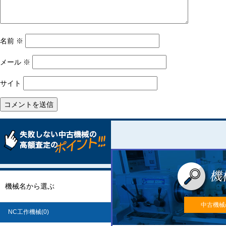
名前
※
メール
※
サイト
機械名から選ぶ
中古機械
NC工作機械(0)