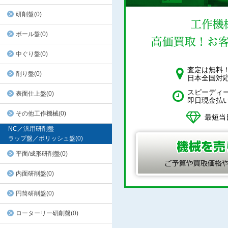
研削盤(0)
ボール盤(0)
中ぐり盤(0)
査定は無料
削り盤(0)
日本全国対
スピーディ
表面仕上盤(0)
即日現金払
その他工作機械(0)
最短当
NC／汎用研削盤
ラップ盤／ポリッシュ盤(0)
平面/成形研削盤(0)
内面研削盤(0)
円筒研削盤(0)
ローターリー研削盤(0)