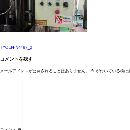
TYOEN-N4487_2
投
稿
コメントを残す
ナ
メールアドレスが公開されることはありません。
※
が付いている欄は
ビ
ゲ
ー
シ
ョ
ン
コメント
※