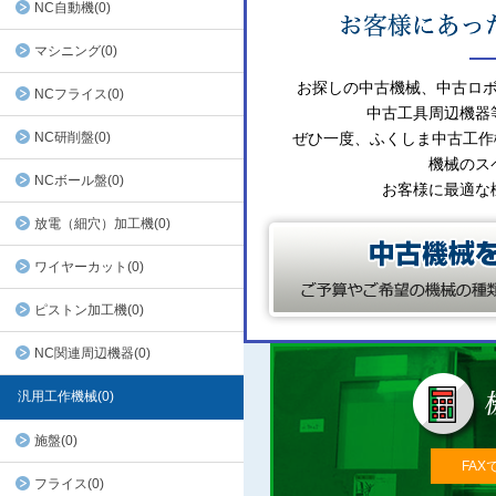
NC自動機(0)
マシニング(0)
お探しの中古機械、中古ロ
NCフライス(0)
中古工具周辺機器
NC研削盤(0)
ぜひ一度、ふくしま中古工作
機械のス
NCボール盤(0)
お客様に最適な
放電（細穴）加工機(0)
ワイヤーカット(0)
ピストン加工機(0)
NC関連周辺機器(0)
汎用工作機械(0)
施盤(0)
FAX
フライス(0)