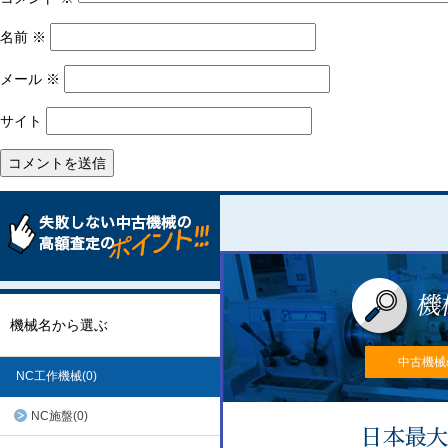
名前
※
メール
※
サイト
機械名から選ぶ
中古機械
NC工作機械(0)
NC施盤(0)