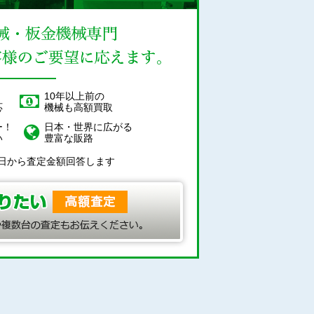
！
10年以上前の
応
機械も高額買取
ー！
日本・世界に広がる
い
豊富な販路
日から査定金額回答します