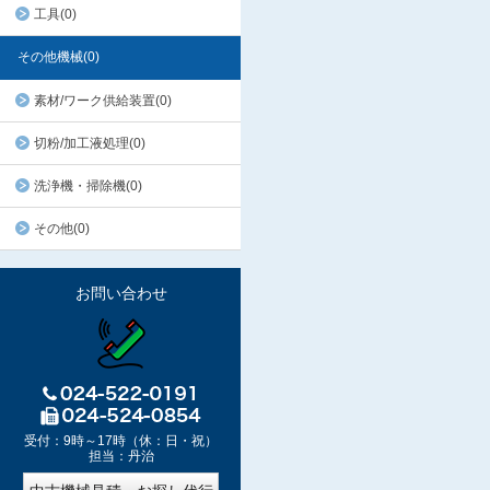
工具(0)
その他機械(0)
素材/ワーク供給装置(0)
切粉/加工液処理(0)
洗浄機・掃除機(0)
その他(0)
お問い合わせ
受付：9時～17時（休：日・祝）
担当：丹治