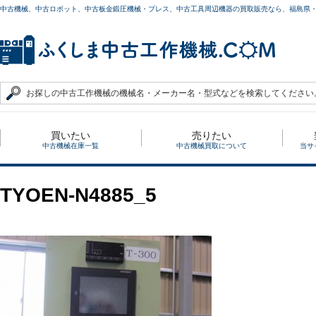
中古機械、中古ロボット、中古板金鍛圧機械・プレス、中古工具周辺機器の買取販売なら、福島県
買いたい
売りたい
中古機械在庫一覧
中古機械買取について
当サ
TYOEN-N4885_5