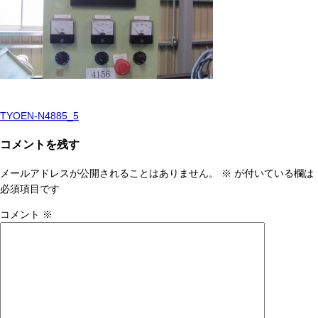
TYOEN-N4885_5
投
稿
コメントを残す
ナ
メールアドレスが公開されることはありません。
※
が付いている欄は
ビ
必須項目です
ゲ
コメント
※
ー
シ
ョ
ン