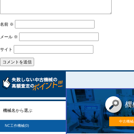
名前
※
メール
※
サイト
機械名から選ぶ
中古機械
NC工作機械(0)