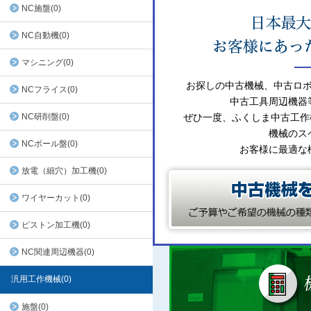
NC施盤(0)
NC自動機(0)
マシニング(0)
お探しの中古機械、中古ロ
NCフライス(0)
中古工具周辺機器
NC研削盤(0)
ぜひ一度、ふくしま中古工作
機械のス
NCボール盤(0)
お客様に最適な
放電（細穴）加工機(0)
ワイヤーカット(0)
ピストン加工機(0)
NC関連周辺機器(0)
汎用工作機械(0)
施盤(0)