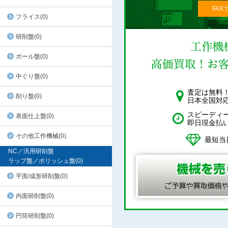
FAX
フライス(0)
研削盤(0)
ボール盤(0)
中ぐり盤(0)
査定は無料
削り盤(0)
日本全国対
スピーディ
表面仕上盤(0)
即日現金払
その他工作機械(0)
最短当
NC／汎用研削盤
ラップ盤／ポリッシュ盤(0)
平面/成形研削盤(0)
内面研削盤(0)
円筒研削盤(0)