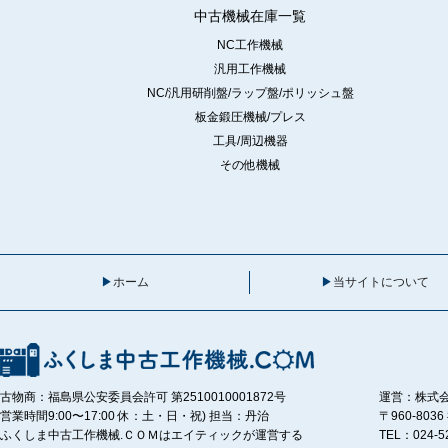
中古機械在庫一覧
NC工作機械
汎用工作機械
NC/汎用研削盤/ラップ盤/ポリッシュ盤
板金鍛圧機械/プレス
工具/周辺機器
その他機械
ホーム
当サイトについて
古物商：福島県公安委員会許可 第2510010001872号
運営：株式
営業時間9:00〜17:00 休：土・日・祝) 担当：丹治
〒960-80
ふくしま中古工作機械.ＣＯＭはエイティックが運営する
TEL：024-5