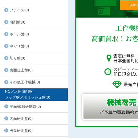
FAX
フライス(0)
研削盤(0)
ボール盤(0)
中ぐり盤(0)
査定は無料
削り盤(0)
日本全国対
スピーディ
表面仕上盤(0)
即日現金払
その他工作機械(0)
最短当
NC／汎用研削盤
ラップ盤／ポリッシュ盤(0)
平面/成形研削盤(0)
内面研削盤(0)
円筒研削盤(0)