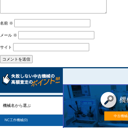
名前
※
メール
※
サイト
機械名から選ぶ
中古機械
NC工作機械(0)