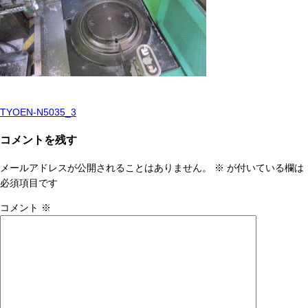
TYOEN-N5035_3
投
稿
コメントを残す
ナ
メールアドレスが公開されることはありません。
※
が付いている欄は
ビ
必須項目です
ゲ
コメント
※
ー
シ
ョ
ン