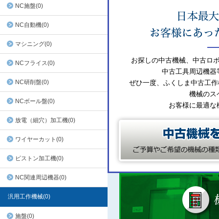
NC施盤(0)
NC自動機(0)
マシニング(0)
お探しの中古機械、中古ロ
NCフライス(0)
中古工具周辺機器
NC研削盤(0)
ぜひ一度、ふくしま中古工作
機械のス
NCボール盤(0)
お客様に最適な
放電（細穴）加工機(0)
ワイヤーカット(0)
ピストン加工機(0)
NC関連周辺機器(0)
汎用工作機械(0)
施盤(0)