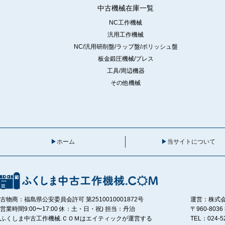
中古機械在庫一覧
NC工作機械
汎用工作機械
NC/汎用研削盤/ラップ盤/ポリッシュ盤
板金鍛圧機械/プレス
工具/周辺機器
その他機械
ホーム
当サイトについて
古物商：福島県公安委員会許可 第2510010001872号
運営：株式
営業時間9:00〜17:00 休：土・日・祝) 担当：丹治
〒960-80
ふくしま中古工作機械.ＣＯＭはエイティックが運営する
TEL：024-5