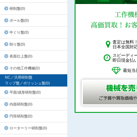
研削盤(0)
ボール盤(0)
中ぐり盤(0)
査定は無料
削り盤(0)
日本全国対
スピーディ
表面仕上盤(0)
即日現金払
その他工作機械(0)
最短当
NC／汎用研削盤
ラップ盤／ポリッシュ盤(0)
平面/成形研削盤(0)
内面研削盤(0)
円筒研削盤(0)
ローターリー研削盤(0)