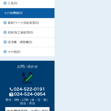
工具(0)
その他機械(0)
素材/ワーク供給装置(0)
切粉/加工液処理(0)
洗浄機・掃除機(0)
その他(0)
お問い合わせ
受付：9時～17時（休：日・祝）
担当：丹治