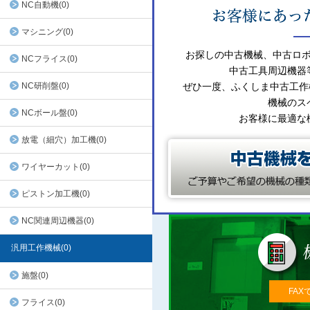
NC自動機(0)
マシニング(0)
お探しの中古機械、中古ロ
NCフライス(0)
中古工具周辺機器
NC研削盤(0)
ぜひ一度、ふくしま中古工作
機械のス
NCボール盤(0)
お客様に最適な
放電（細穴）加工機(0)
ワイヤーカット(0)
ピストン加工機(0)
NC関連周辺機器(0)
汎用工作機械(0)
施盤(0)
FAX
フライス(0)