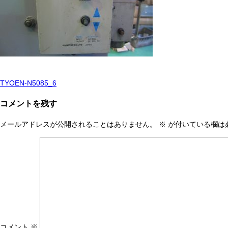
TYOEN-N5085_6
投
稿
コメントを残す
ナ
メールアドレスが公開されることはありません。
※
が付いている欄は
ビ
ゲ
ー
シ
ョ
ン
コメント
※