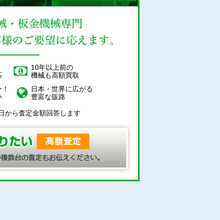
！
10年以上前の
応
機械も高額買取
ー！
日本・世界に広がる
い
豊富な販路
日から査定金額回答します