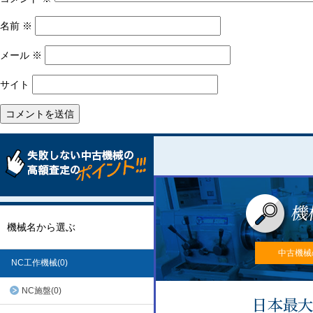
名前
※
メール
※
サイト
機械名から選ぶ
中古機械
NC工作機械(0)
NC施盤(0)