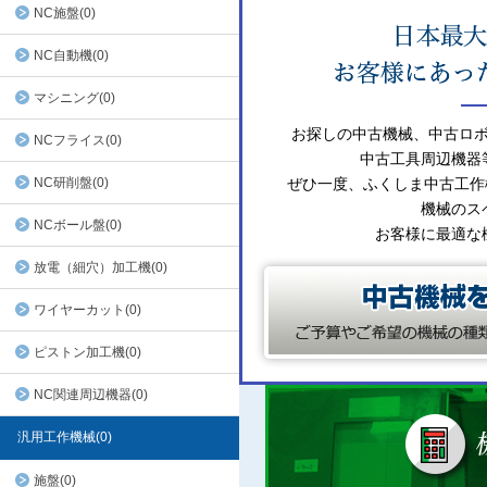
NC施盤(0)
NC自動機(0)
マシニング(0)
お探しの中古機械、中古ロ
NCフライス(0)
中古工具周辺機器
NC研削盤(0)
ぜひ一度、ふくしま中古工作
機械のス
NCボール盤(0)
お客様に最適な
放電（細穴）加工機(0)
ワイヤーカット(0)
ピストン加工機(0)
NC関連周辺機器(0)
汎用工作機械(0)
施盤(0)