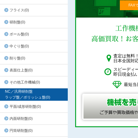
FAX
フライス(0)
研削盤(0)
ボール盤(0)
中ぐり盤(0)
査定は無料
削り盤(0)
日本全国対
スピーディ
表面仕上盤(0)
即日現金払
その他工作機械(0)
最短当
NC／汎用研削盤
ラップ盤／ポリッシュ盤(0)
平面/成形研削盤(0)
内面研削盤(0)
円筒研削盤(0)