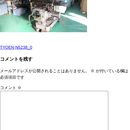
TYOEN-N5238_0
投
稿
コメントを残す
ナ
メールアドレスが公開されることはありません。
※
が付いている欄は
ビ
必須項目です
ゲ
コメント
※
ー
シ
ョ
ン