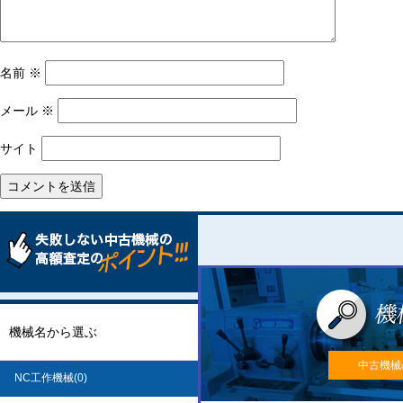
名前
※
メール
※
サイト
機械名から選ぶ
中古機械
NC工作機械(0)