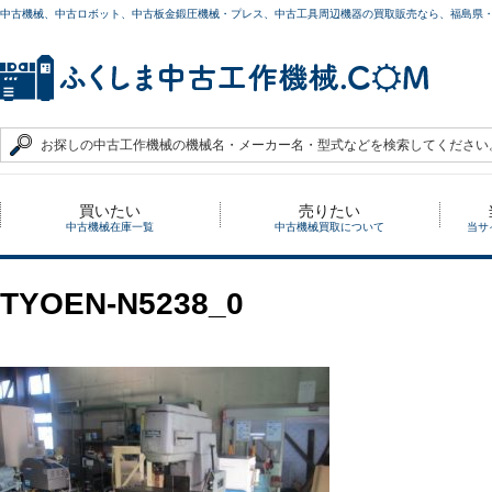
中古機械、中古ロボット、中古板金鍛圧機械・プレス、中古工具周辺機器の買取販売なら、福島県
買いたい
売りたい
中古機械在庫一覧
中古機械買取について
当サ
TYOEN-N5238_0