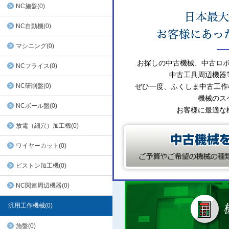
NC施盤(0)
NC自動機(0)
マシニング(0)
お探しの中古機械、中古ロ
NCフライス(0)
中古工具周辺機器
NC研削盤(0)
ぜひ一度、ふくしま中古工作
機械のス
NCボール盤(0)
お客様に最適な
放電（細穴）加工機(0)
ワイヤーカット(0)
ピストン加工機(0)
NC関連周辺機器(0)
汎用工作機械(0)
施盤(0)