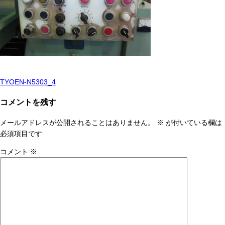
TYOEN-N5303_4
投
稿
コメントを残す
ナ
メールアドレスが公開されることはありません。
※
が付いている欄は
ビ
必須項目です
ゲ
コメント
※
ー
シ
ョ
ン