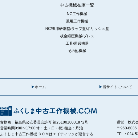
中古機械在庫一覧
NC工作機械
汎用工作機械
NC/汎用研削盤/ラップ盤/ポリッシュ盤
板金鍛圧機械/プレス
工具/周辺機器
その他機械
ホーム
当サイトについて
古物商：福島県公安委員会許可 第2510010001872号
運営：株式
営業時間9:00〜17:00 休：土・日・祝) 担当：丹治
〒960-80
ふくしま中古工作機械.ＣＯＭはエイティックが運営する
TEL：024-5