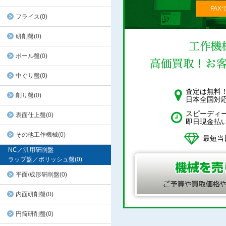
FAX
フライス(0)
研削盤(0)
ボール盤(0)
中ぐり盤(0)
査定は無料
削り盤(0)
日本全国対
スピーディ
表面仕上盤(0)
即日現金払
その他工作機械(0)
最短当
NC／汎用研削盤
ラップ盤／ポリッシュ盤(0)
平面/成形研削盤(0)
内面研削盤(0)
円筒研削盤(0)