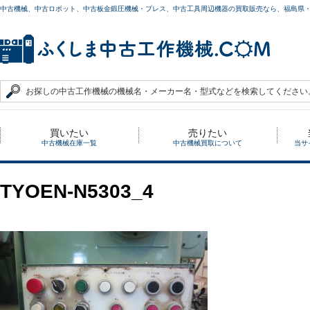
中古機械、中古ロボット、中古板金鍛圧機械・プレス、中古工具周辺機器の買取販売なら、福島県
買いたい
売りたい
中古機械在庫一覧
中古機械買取について
当サ
TYOEN-N5303_4