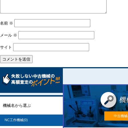
名前
※
メール
※
サイト
機械名から選ぶ
中古機械
NC工作機械(0)