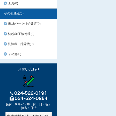
工具(0)
その他機械(0)
素材/ワーク供給装置(0)
切粉/加工液処理(0)
洗浄機・掃除機(0)
その他(0)
お問い合わせ
受付：9時～17時（休：日・祝）
担当：丹治