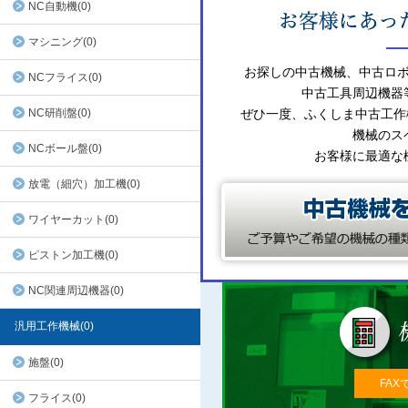
NC自動機(0)
マシニング(0)
お探しの中古機械、中古ロ
NCフライス(0)
中古工具周辺機器
NC研削盤(0)
ぜひ一度、ふくしま中古工作
機械のス
NCボール盤(0)
お客様に最適な
放電（細穴）加工機(0)
ワイヤーカット(0)
ピストン加工機(0)
NC関連周辺機器(0)
汎用工作機械(0)
施盤(0)
FAX
フライス(0)