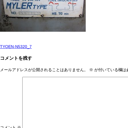
TYOEN-N5320_7
投
稿
コメントを残す
ナ
メールアドレスが公開されることはありません。
※
が付いている欄は
ビ
ゲ
ー
シ
ョ
ン
コメント
※