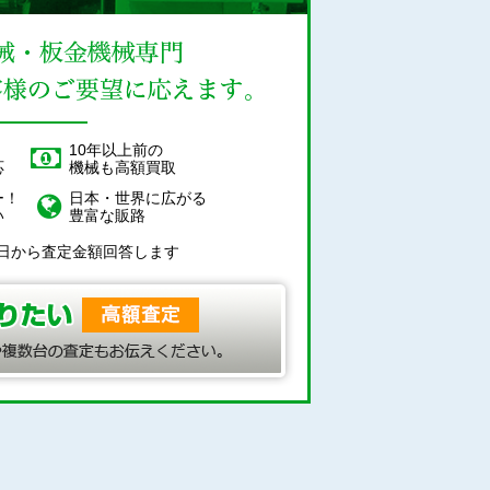
！
10年以上前の
応
機械も高額買取
ー！
日本・世界に広がる
い
豊富な販路
日から査定金額回答します