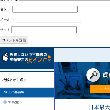
名前
※
メール
※
サイト
機械名から選ぶ
中古機械
NC工作機械(0)
NC施盤(0)