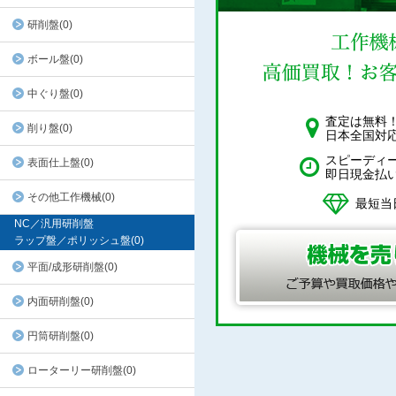
研削盤(0)
ボール盤(0)
中ぐり盤(0)
査定は無料
削り盤(0)
日本全国対
スピーディ
表面仕上盤(0)
即日現金払
その他工作機械(0)
最短当
NC／汎用研削盤
ラップ盤／ポリッシュ盤(0)
平面/成形研削盤(0)
内面研削盤(0)
円筒研削盤(0)
ローターリー研削盤(0)