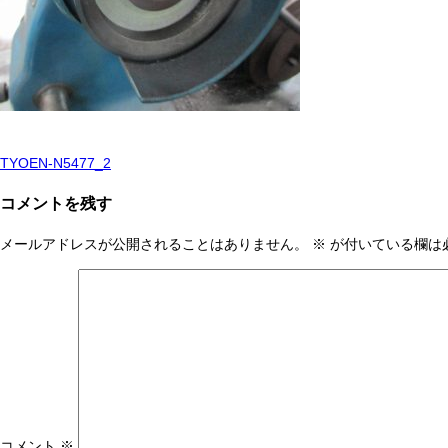
TYOEN-N5477_2
投
稿
コメントを残す
ナ
メールアドレスが公開されることはありません。
※
が付いている欄は
ビ
ゲ
ー
シ
ョ
ン
コメント
※