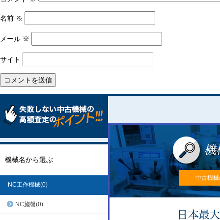
名前
※
メール
※
サイト
機械名から選ぶ
中古機械
NC工作機械(0)
NC施盤(0)