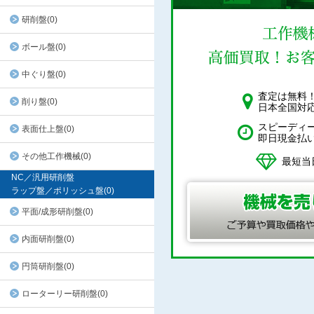
研削盤(0)
ボール盤(0)
中ぐり盤(0)
査定は無料
削り盤(0)
日本全国対
スピーディ
表面仕上盤(0)
即日現金払
その他工作機械(0)
最短当
NC／汎用研削盤
ラップ盤／ポリッシュ盤(0)
平面/成形研削盤(0)
内面研削盤(0)
円筒研削盤(0)
ローターリー研削盤(0)