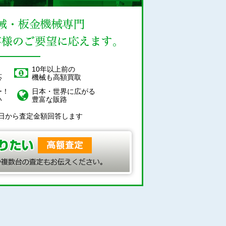
！
10年以上前の
応
機械も高額買取
ー！
日本・世界に広がる
い
豊富な販路
日から査定金額回答します