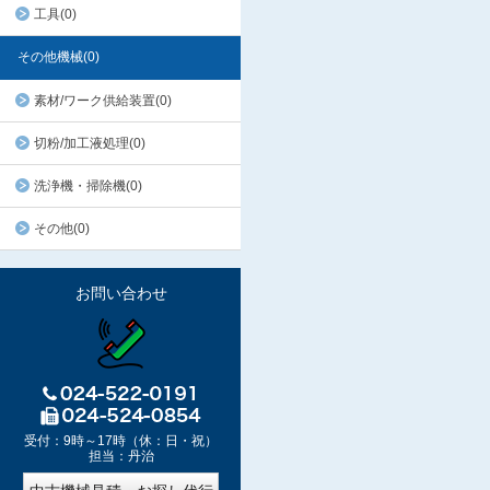
工具(0)
その他機械(0)
素材/ワーク供給装置(0)
切粉/加工液処理(0)
洗浄機・掃除機(0)
その他(0)
お問い合わせ
受付：9時～17時（休：日・祝）
担当：丹治