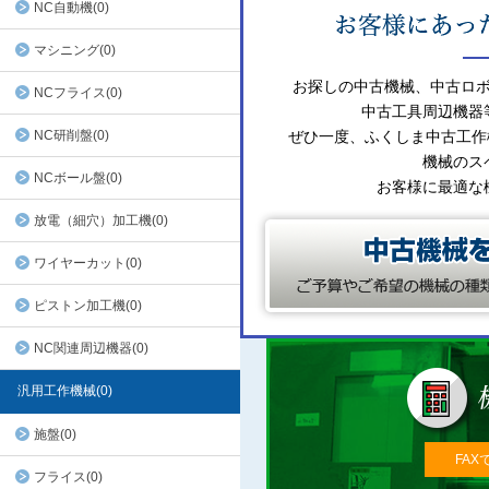
NC自動機(0)
マシニング(0)
お探しの中古機械、中古ロ
NCフライス(0)
中古工具周辺機器
NC研削盤(0)
ぜひ一度、ふくしま中古工作
機械のス
NCボール盤(0)
お客様に最適な
放電（細穴）加工機(0)
ワイヤーカット(0)
ピストン加工機(0)
NC関連周辺機器(0)
汎用工作機械(0)
施盤(0)
FAX
フライス(0)