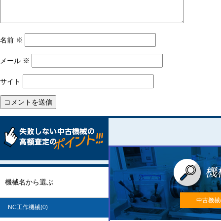
名前
※
メール
※
サイト
機械名から選ぶ
中古機械
NC工作機械(0)