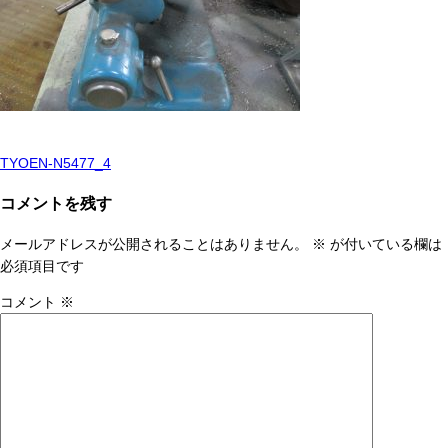
TYOEN-N5477_4
投
稿
コメントを残す
ナ
メールアドレスが公開されることはありません。
※
が付いている欄は
ビ
必須項目です
ゲ
コメント
※
ー
シ
ョ
ン