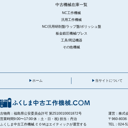
中古機械在庫一覧
NC工作機械
汎用工作機械
NC/汎用研削盤/ラップ盤/ポリッシュ盤
板金鍛圧機械/プレス
工具/周辺機器
その他機械
ホーム
当サイトについて
古物商：福島県公安委員会許可 第2510010001872号
運営：株式
営業時間9:00〜17:00 休：土・日・祝) 担当：丹治
〒960-80
ふくしま中古工作機械.ＣＯＭはエイティックが運営する
TEL：024-5