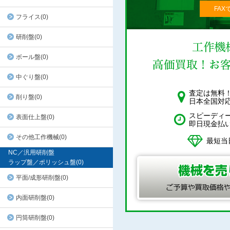
FAX
フライス(0)
研削盤(0)
ボール盤(0)
中ぐり盤(0)
査定は無料
削り盤(0)
日本全国対
スピーディ
表面仕上盤(0)
即日現金払
その他工作機械(0)
最短当
NC／汎用研削盤
ラップ盤／ポリッシュ盤(0)
平面/成形研削盤(0)
内面研削盤(0)
円筒研削盤(0)