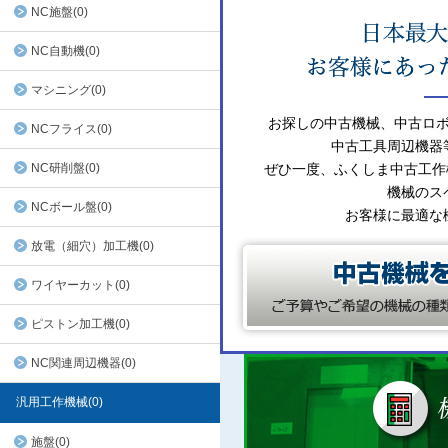
NC施盤(0)
NC自動機(0)
マシニング(0)
お探しの中古機械、中古ロ
NCフライス(0)
中古工具周辺機器
NC研削盤(0)
ぜひ一度、ふくしま中古工作
機械のス
NCボール盤(0)
お客様に最適な
放電（細穴）加工機(0)
ワイヤーカット(0)
ピストン加工機(0)
NC関連周辺機器(0)
汎用工作機械(0)
施盤(0)