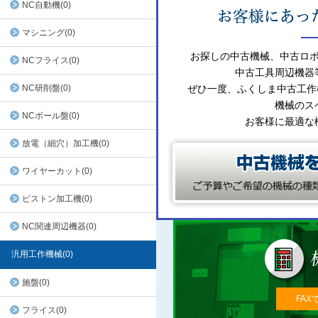
NC自動機(0)
マシニング(0)
お探しの中古機械、中古ロ
NCフライス(0)
中古工具周辺機器
NC研削盤(0)
ぜひ一度、ふくしま中古工作
機械のス
NCボール盤(0)
お客様に最適な
放電（細穴）加工機(0)
ワイヤーカット(0)
ピストン加工機(0)
NC関連周辺機器(0)
汎用工作機械(0)
施盤(0)
FAX
フライス(0)