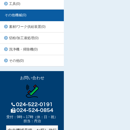
工具(0)
その他機械(0)
素材/ワーク供給装置(0)
切粉/加工液処理(0)
洗浄機・掃除機(0)
その他(0)
お問い合わせ
受付：9時～17時（休：日・祝）
担当：丹治