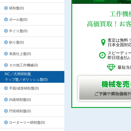
研削盤(0)
ボール盤(0)
中ぐり盤(0)
査定は無料
削り盤(0)
日本全国対
スピーディ
表面仕上盤(0)
即日現金払
その他工作機械(0)
最短当
NC／汎用研削盤
ラップ盤／ポリッシュ盤(0)
平面/成形研削盤(0)
内面研削盤(0)
円筒研削盤(0)
ローターリー研削盤(0)