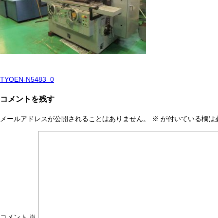
TYOEN-N5483_0
投
稿
コメントを残す
ナ
メールアドレスが公開されることはありません。
※
が付いている欄は
ビ
ゲ
ー
シ
ョ
ン
コメント
※