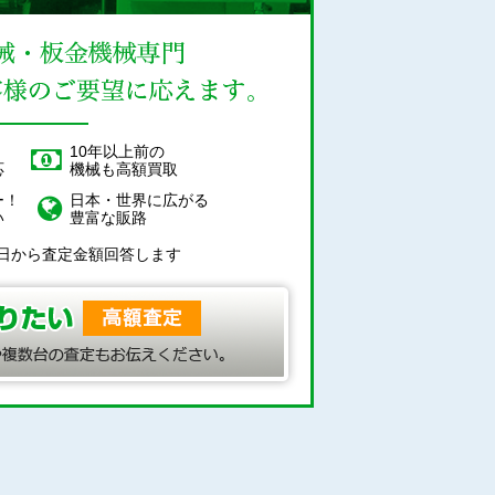
！
10年以上前の
応
機械も高額買取
ー！
日本・世界に広がる
い
豊富な販路
日から査定金額回答します