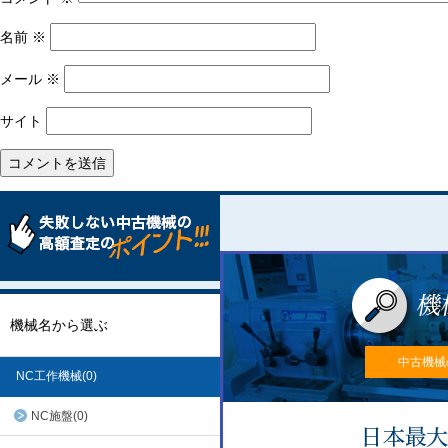
名前
※
メール
※
サイト
機械名から選ぶ
中古機械
NC工作機械(0)
NC施盤(0)