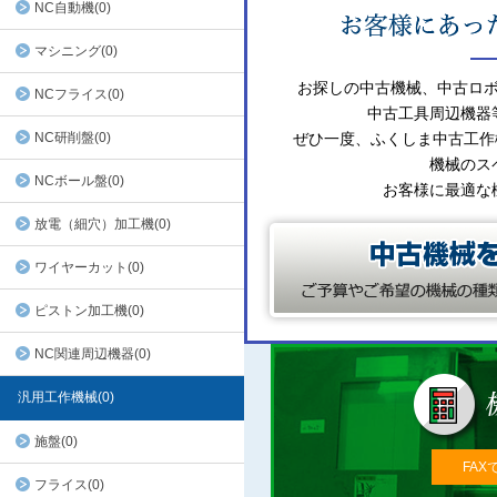
NC自動機(0)
マシニング(0)
お探しの中古機械、中古ロ
NCフライス(0)
中古工具周辺機器
NC研削盤(0)
ぜひ一度、ふくしま中古工作
機械のス
NCボール盤(0)
お客様に最適な
放電（細穴）加工機(0)
ワイヤーカット(0)
ピストン加工機(0)
NC関連周辺機器(0)
汎用工作機械(0)
施盤(0)
FAX
フライス(0)