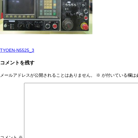
TYOEN-N5525_3
投
稿
コメントを残す
ナ
メールアドレスが公開されることはありません。
※
が付いている欄は
ビ
ゲ
ー
シ
ョ
ン
コメント
※