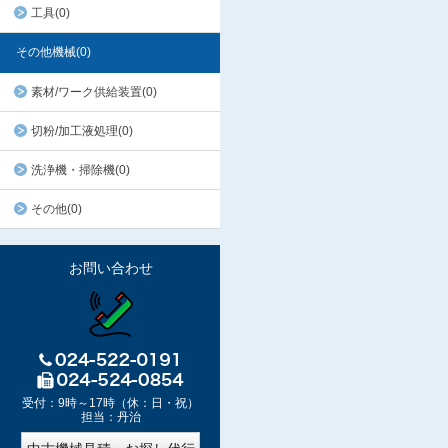
工具(0)
その他機械(0)
素材/ワーク供給装置(0)
切粉/加工液処理(0)
洗浄機・掃除機(0)
その他(0)
お問い合わせ
受付：9時～17時（休：日・祝）
担当：丹治