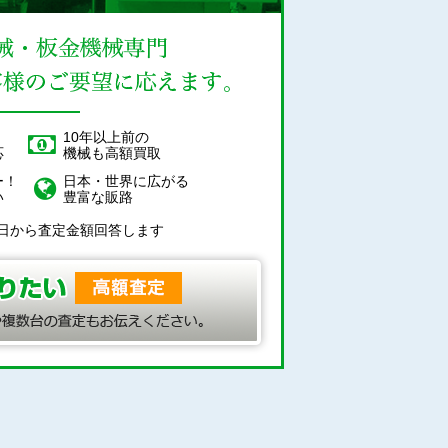
！
10年以上前の
応
機械も高額買取
ー！
日本・世界に広がる
い
豊富な販路
日から査定金額回答します