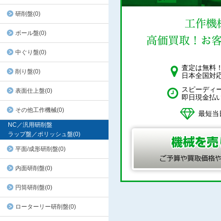
研削盤(0)
ボール盤(0)
中ぐり盤(0)
査定は無料
削り盤(0)
日本全国対
スピーディ
表面仕上盤(0)
即日現金払
その他工作機械(0)
最短当
NC／汎用研削盤
ラップ盤／ポリッシュ盤(0)
平面/成形研削盤(0)
内面研削盤(0)
円筒研削盤(0)
ローターリー研削盤(0)