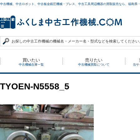
中古機械、中古ロボット、中古板金鍛圧機械・プレス、中古工具周辺機器の買取販売なら、福島県
買いたい
売りたい
中古機械在庫一覧
中古機械買取について
当サ
TYOEN-N5558_5