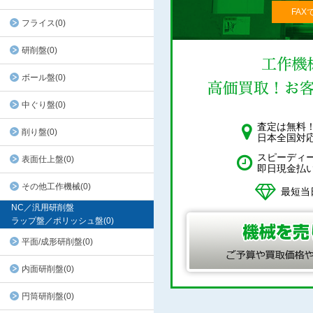
FAX
フライス(0)
研削盤(0)
ボール盤(0)
中ぐり盤(0)
査定は無料
削り盤(0)
日本全国対
スピーディ
表面仕上盤(0)
即日現金払
その他工作機械(0)
最短当
NC／汎用研削盤
ラップ盤／ポリッシュ盤(0)
平面/成形研削盤(0)
内面研削盤(0)
円筒研削盤(0)