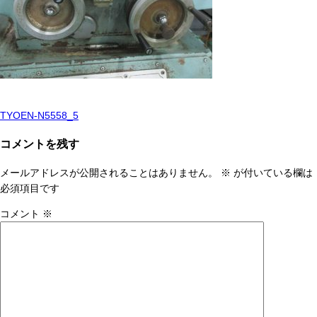
TYOEN-N5558_5
投
稿
コメントを残す
ナ
メールアドレスが公開されることはありません。
※
が付いている欄は
ビ
必須項目です
ゲ
コメント
※
ー
シ
ョ
ン