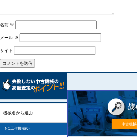
名前
※
メール
※
サイト
機械名から選ぶ
中古機械
NC工作機械(0)