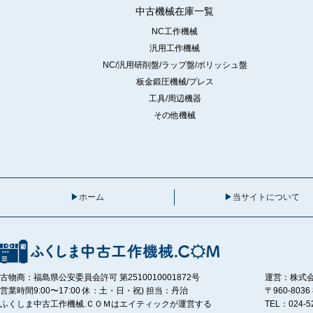
中古機械在庫一覧
NC工作機械
汎用工作機械
NC/汎用研削盤/ラップ盤/ポリッシュ盤
板金鍛圧機械/プレス
工具/周辺機器
その他機械
ホーム
当サイトについて
古物商：福島県公安委員会許可 第2510010001872号
運営：株式
営業時間9:00〜17:00 休：土・日・祝) 担当：丹治
〒960-80
ふくしま中古工作機械.ＣＯＭはエイティックが運営する
TEL：024-5