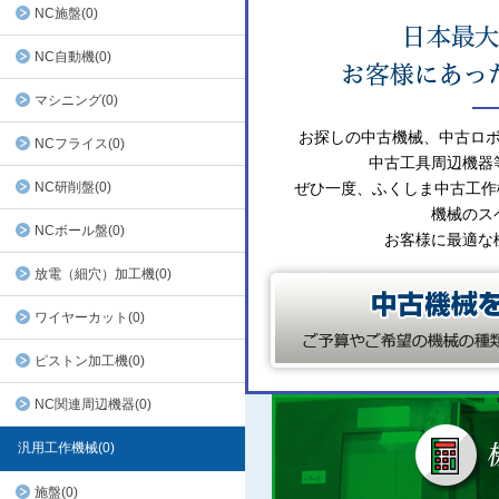
NC施盤(0)
NC自動機(0)
マシニング(0)
お探しの中古機械、中古ロ
NCフライス(0)
中古工具周辺機器
NC研削盤(0)
ぜひ一度、ふくしま中古工作
機械のス
NCボール盤(0)
お客様に最適な
放電（細穴）加工機(0)
ワイヤーカット(0)
ピストン加工機(0)
NC関連周辺機器(0)
汎用工作機械(0)
施盤(0)