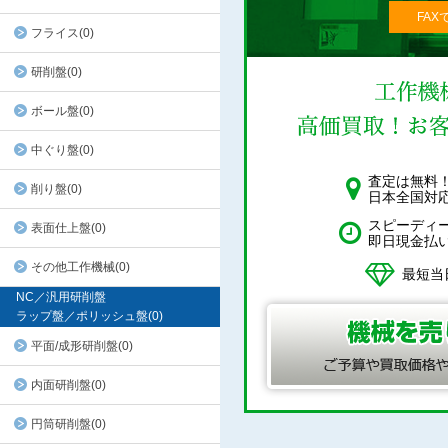
FAX
フライス(0)
研削盤(0)
ボール盤(0)
中ぐり盤(0)
査定は無料
削り盤(0)
日本全国対
スピーディ
表面仕上盤(0)
即日現金払
その他工作機械(0)
最短当
NC／汎用研削盤
ラップ盤／ポリッシュ盤(0)
平面/成形研削盤(0)
内面研削盤(0)
円筒研削盤(0)