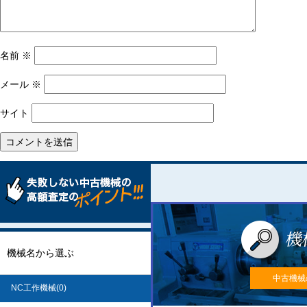
名前
※
メール
※
サイト
機械名から選ぶ
中古機械
NC工作機械(0)