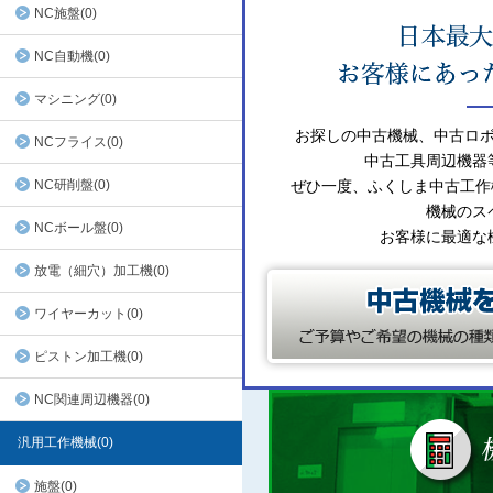
NC施盤(0)
NC自動機(0)
マシニング(0)
お探しの中古機械、中古ロ
NCフライス(0)
中古工具周辺機器
NC研削盤(0)
ぜひ一度、ふくしま中古工作
機械のス
NCボール盤(0)
お客様に最適な
放電（細穴）加工機(0)
ワイヤーカット(0)
ピストン加工機(0)
NC関連周辺機器(0)
汎用工作機械(0)
施盤(0)