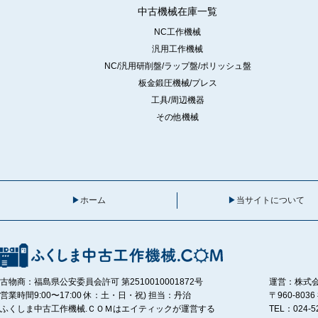
中古機械在庫一覧
NC工作機械
汎用工作機械
NC/汎用研削盤/ラップ盤/ポリッシュ盤
板金鍛圧機械/プレス
工具/周辺機器
その他機械
ホーム
当サイトについて
古物商：福島県公安委員会許可 第2510010001872号
運営：株式
営業時間9:00〜17:00 休：土・日・祝) 担当：丹治
〒960-80
ふくしま中古工作機械.ＣＯＭはエイティックが運営する
TEL：024-5