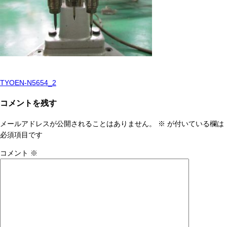
TYOEN-N5654_2
投
稿
コメントを残す
ナ
メールアドレスが公開されることはありません。
※
が付いている欄は
ビ
必須項目です
ゲ
コメント
※
ー
シ
ョ
ン