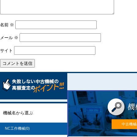
名前
※
メール
※
サイト
機械名から選ぶ
中古機械
NC工作機械(0)