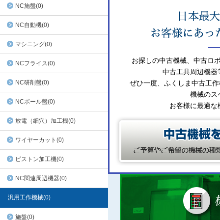
NC施盤(0)
NC自動機(0)
マシニング(0)
お探しの中古機械、中古ロ
NCフライス(0)
中古工具周辺機器
NC研削盤(0)
ぜひ一度、ふくしま中古工作
機械のス
NCボール盤(0)
お客様に最適な
放電（細穴）加工機(0)
ワイヤーカット(0)
ピストン加工機(0)
NC関連周辺機器(0)
汎用工作機械(0)
施盤(0)