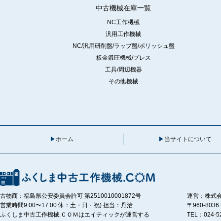
中古機械在庫一覧
NC工作機械
汎用工作機械
NC/汎用研削盤/ラップ盤/ポリッシュ盤
板金鍛圧機械/プレス
工具/周辺機器
その他機械
ホーム
当サイトについて
古物商：福島県公安委員会許可 第2510010001872号
運営：株式
営業時間9:00〜17:00 休：土・日・祝) 担当：丹治
〒960-80
ふくしま中古工作機械.ＣＯＭはエイティックが運営する
TEL：024-5