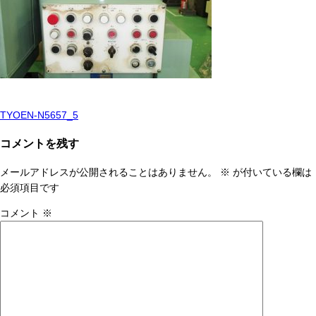
TYOEN-N5657_5
投
稿
コメントを残す
ナ
メールアドレスが公開されることはありません。
※
が付いている欄は
ビ
必須項目です
ゲ
コメント
※
ー
シ
ョ
ン