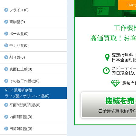
FAX
フライス(0)
研削盤(0)
ボール盤(0)
中ぐり盤(0)
査定は無料
削り盤(0)
日本全国対
スピーディ
表面仕上盤(0)
即日現金払
その他工作機械(0)
最短当
NC／汎用研削盤
ラップ盤／ポリッシュ盤(0)
平面/成形研削盤(0)
内面研削盤(0)
円筒研削盤(0)