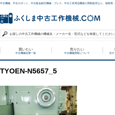
中古機械、中古ロボット、中古板金鍛圧機械・プレス、中古工具周辺機器の買取販売なら、福島県
買いたい
売りたい
中古機械在庫一覧
中古機械買取について
当サ
TYOEN-N5657_5