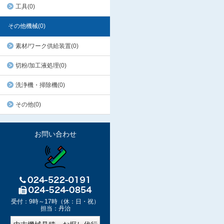
工具(0)
その他機械(0)
素材/ワーク供給装置(0)
切粉/加工液処理(0)
洗浄機・掃除機(0)
その他(0)
お問い合わせ
受付：9時～17時（休：日・祝）
担当：丹治