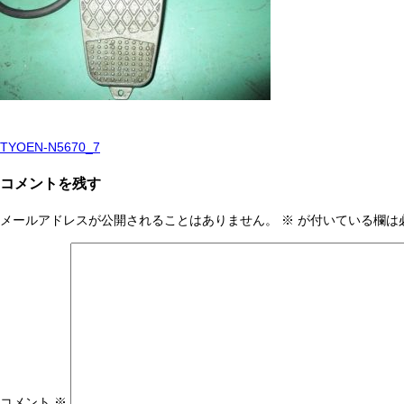
TYOEN-N5670_7
投
稿
コメントを残す
ナ
メールアドレスが公開されることはありません。
※
が付いている欄は
ビ
ゲ
ー
シ
ョ
ン
コメント
※