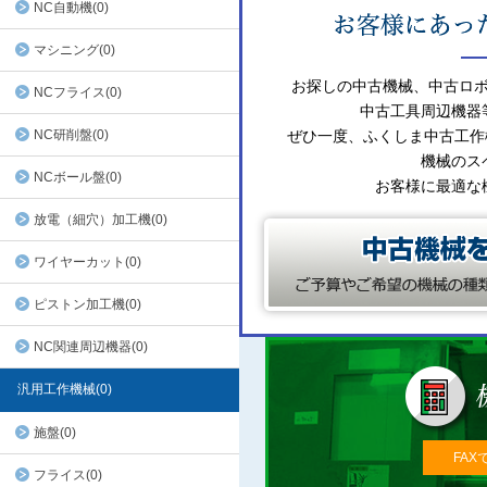
NC自動機(0)
マシニング(0)
お探しの中古機械、中古ロ
NCフライス(0)
中古工具周辺機器
NC研削盤(0)
ぜひ一度、ふくしま中古工作
機械のス
NCボール盤(0)
お客様に最適な
放電（細穴）加工機(0)
ワイヤーカット(0)
ピストン加工機(0)
NC関連周辺機器(0)
汎用工作機械(0)
施盤(0)
FAX
フライス(0)