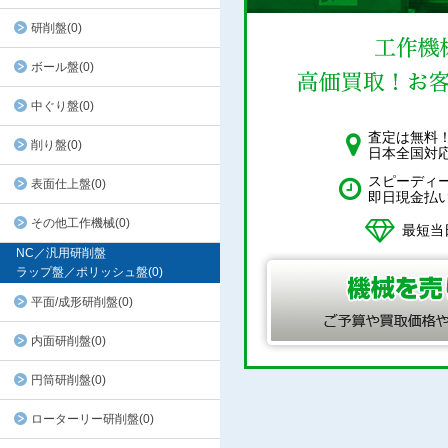
研削盤(0)
ボール盤(0)
中ぐり盤(0)
査定は無料
削り盤(0)
日本全国対
スピーディ
表面仕上盤(0)
即日現金払
その他工作機械(0)
最短当
NC／汎用研削盤
ラップ盤／ポリッシュ盤(0)
平面/成形研削盤(0)
内面研削盤(0)
円筒研削盤(0)
ローターリー研削盤(0)