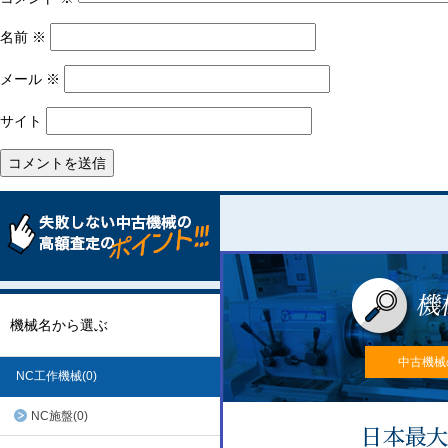
名前
※
メール
※
サイト
機械名から選ぶ
中古機械
NC工作機械(0)
NC施盤(0)