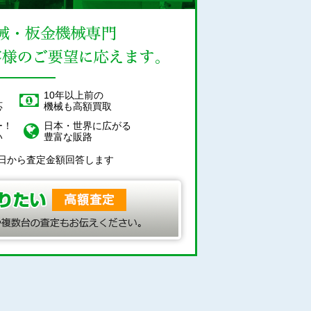
！
10年以上前の
応
機械も高額買取
ー！
日本・世界に広がる
い
豊富な販路
日から査定金額回答します