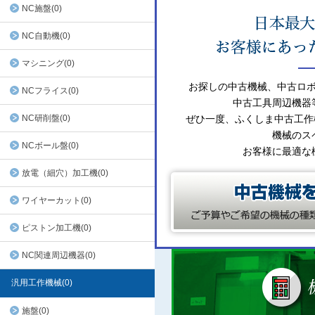
NC施盤(0)
NC自動機(0)
マシニング(0)
お探しの中古機械、中古ロ
NCフライス(0)
中古工具周辺機器
NC研削盤(0)
ぜひ一度、ふくしま中古工作
機械のス
NCボール盤(0)
お客様に最適な
放電（細穴）加工機(0)
ワイヤーカット(0)
ピストン加工機(0)
NC関連周辺機器(0)
汎用工作機械(0)
施盤(0)