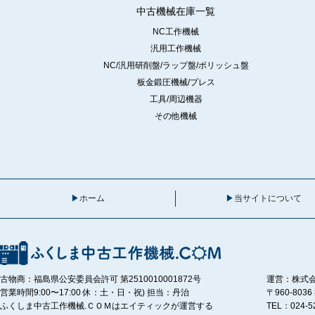
中古機械在庫一覧
NC工作機械
汎用工作機械
NC/汎用研削盤/ラップ盤/ポリッシュ盤
板金鍛圧機械/プレス
工具/周辺機器
その他機械
ホーム
当サイトについて
古物商：福島県公安委員会許可 第2510010001872号
運営：株式
営業時間9:00〜17:00 休：土・日・祝) 担当：丹治
〒960-80
ふくしま中古工作機械.ＣＯＭはエイティックが運営する
TEL：024-5