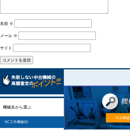
名前
※
メール
※
サイト
機械名から選ぶ
中古機械
NC工作機械(0)