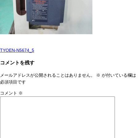
TYOEN-N5674_5
投
稿
コメントを残す
ナ
メールアドレスが公開されることはありません。
※
が付いている欄は
ビ
必須項目です
ゲ
コメント
※
ー
シ
ョ
ン