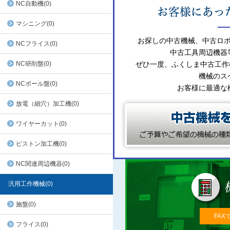
NC自動機(0)
マシニング(0)
お探しの中古機械、中古ロ
NCフライス(0)
中古工具周辺機器
NC研削盤(0)
ぜひ一度、ふくしま中古工作
機械のス
NCボール盤(0)
お客様に最適な
放電（細穴）加工機(0)
ワイヤーカット(0)
ピストン加工機(0)
NC関連周辺機器(0)
汎用工作機械(0)
施盤(0)
FAX
フライス(0)