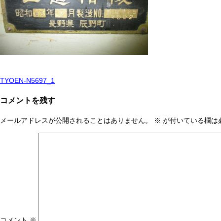
TYOEN-N5697_1
投
稿
コメントを残す
ナ
メールアドレスが公開されることはありません。
※
が付いている欄は
ビ
ゲ
ー
シ
ョ
ン
コメント
※