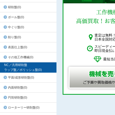
研削盤(0)
ボール盤(0)
中ぐり盤(0)
査定は無料
削り盤(0)
日本全国対
スピーディ
表面仕上盤(0)
即日現金払
その他工作機械(0)
最短当
NC／汎用研削盤
ラップ盤／ポリッシュ盤(0)
平面/成形研削盤(0)
内面研削盤(0)
円筒研削盤(0)
ローターリー研削盤(0)