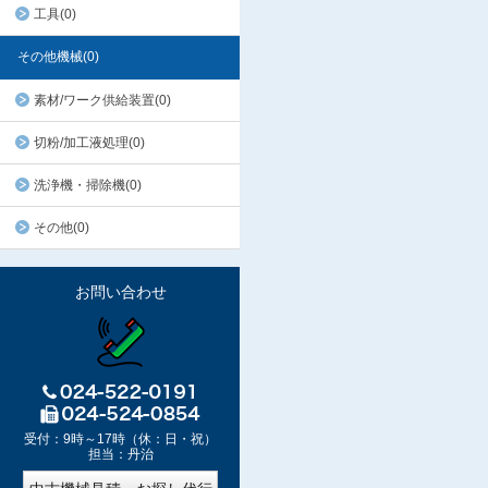
工具(0)
その他機械(0)
素材/ワーク供給装置(0)
切粉/加工液処理(0)
洗浄機・掃除機(0)
その他(0)
お問い合わせ
受付：9時～17時（休：日・祝）
担当：丹治