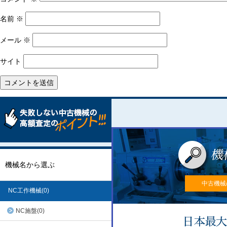
名前
※
メール
※
サイト
機械名から選ぶ
中古機械
NC工作機械(0)
NC施盤(0)