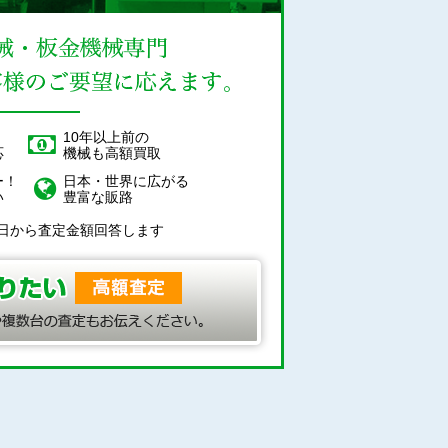
！
10年以上前の
応
機械も高額買取
ー！
日本・世界に広がる
い
豊富な販路
日から査定金額回答します