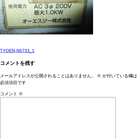
TYOEN-N5733_1
投
稿
コメントを残す
ナ
メールアドレスが公開されることはありません。
※
が付いている欄は
ビ
必須項目です
ゲ
コメント
※
ー
シ
ョ
ン