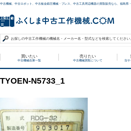
中古機械、中古ロボット、中古板金鍛圧機械・プレス、中古工具周辺機器の買取販売なら、福島県
買いたい
売りたい
中古機械在庫一覧
中古機械買取について
当サ
TYOEN-N5733_1