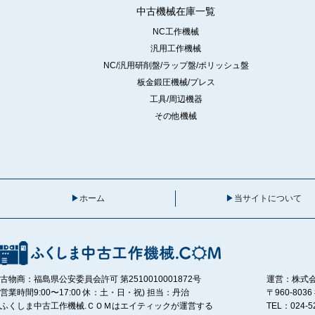
中古機械在庫一覧
NC工作機械
汎用工作機械
NC/汎用研削盤/ラップ盤/ポリッシュ盤
板金鍛圧機械/プレス
工具/周辺機器
その他機械
ホーム
当サイトについて
古物商：福島県公安委員会許可 第2510010001872号
運営：株式
営業時間9:00〜17:00 休：土・日・祝) 担当：丹治
〒960-80
ふくしま中古工作機械.ＣＯＭはエイティックが運営する
TEL：024-5