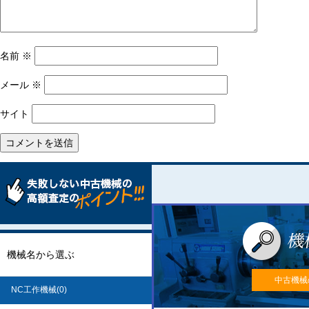
名前
※
メール
※
サイト
機械名から選ぶ
中古機械
NC工作機械(0)