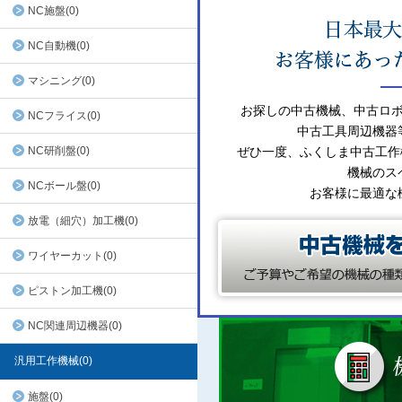
NC施盤(0)
NC自動機(0)
マシニング(0)
お探しの中古機械、中古ロ
NCフライス(0)
中古工具周辺機器
NC研削盤(0)
ぜひ一度、ふくしま中古工作
機械のス
NCボール盤(0)
お客様に最適な
放電（細穴）加工機(0)
ワイヤーカット(0)
ピストン加工機(0)
NC関連周辺機器(0)
汎用工作機械(0)
施盤(0)