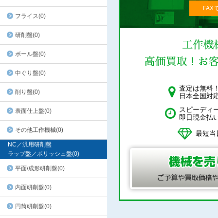
FAX
フライス(0)
研削盤(0)
ボール盤(0)
中ぐり盤(0)
査定は無料
削り盤(0)
日本全国対
スピーディ
表面仕上盤(0)
即日現金払
その他工作機械(0)
最短当
NC／汎用研削盤
ラップ盤／ポリッシュ盤(0)
平面/成形研削盤(0)
内面研削盤(0)
円筒研削盤(0)