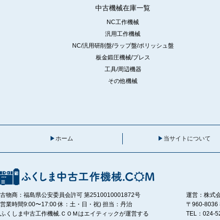
中古機械在庫一覧
NC工作機械
汎用工作機械
NC/汎用研削盤/ラップ盤/ポリッシュ盤
板金鍛圧機械/プレス
工具/周辺機器
その他機械
ホーム
当サイトについて
古物商：福島県公安委員会許可 第2510010001872号
運営：株式
営業時間9:00〜17:00 休：土・日・祝) 担当：丹治
〒960-80
ふくしま中古工作機械.ＣＯＭはエイティックが運営する
TEL：024-5