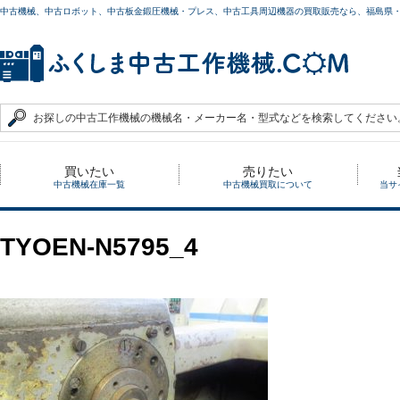
中古機械、中古ロボット、中古板金鍛圧機械・プレス、中古工具周辺機器の買取販売なら、福島県
買いたい
売りたい
中古機械在庫一覧
中古機械買取について
当サ
TYOEN-N5795_4