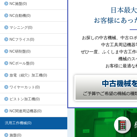
NC施盤(0)
NC自動機(0)
マシニング(0)
お探しの中古機械、中古ロ
NCフライス(0)
中古工具周辺機器
NC研削盤(0)
ぜひ一度、ふくしま中古工作
機械のス
NCボール盤(0)
お客様に最適な
放電（細穴）加工機(0)
ワイヤーカット(0)
ピストン加工機(0)
NC関連周辺機器(0)
汎用工作機械(0)
施盤(0)