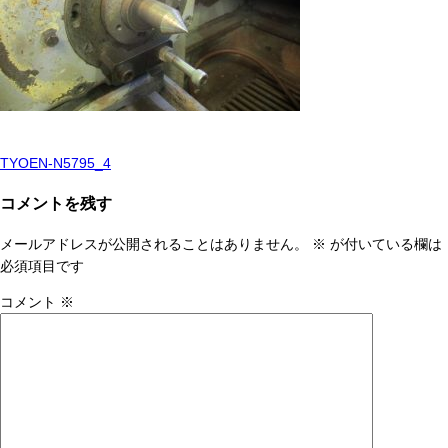
TYOEN-N5795_4
投
稿
コメントを残す
ナ
メールアドレスが公開されることはありません。
※
が付いている欄は
ビ
必須項目です
ゲ
コメント
※
ー
シ
ョ
ン