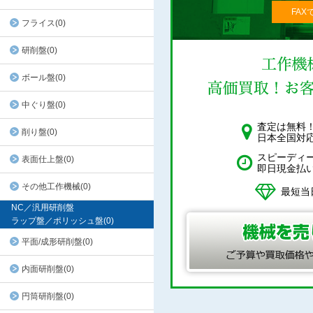
FAX
フライス(0)
研削盤(0)
ボール盤(0)
中ぐり盤(0)
査定は無料
削り盤(0)
日本全国対
スピーディ
表面仕上盤(0)
即日現金払
その他工作機械(0)
最短当
NC／汎用研削盤
ラップ盤／ポリッシュ盤(0)
平面/成形研削盤(0)
内面研削盤(0)
円筒研削盤(0)