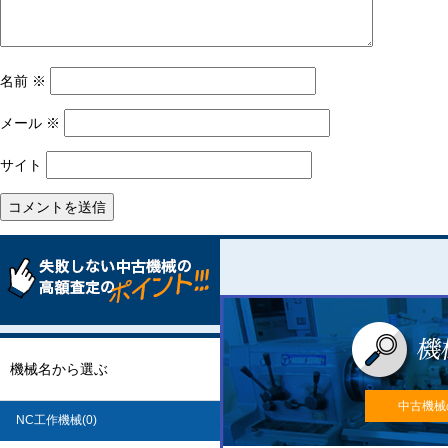
名前
※
メール
※
サイト
機械名から選ぶ
中古機械
NC工作機械(0)