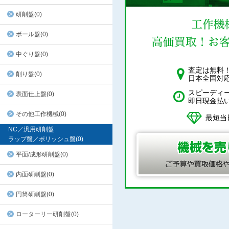
研削盤(0)
ボール盤(0)
中ぐり盤(0)
査定は無料
削り盤(0)
日本全国対
スピーディ
表面仕上盤(0)
即日現金払
その他工作機械(0)
最短当
NC／汎用研削盤
ラップ盤／ポリッシュ盤(0)
平面/成形研削盤(0)
内面研削盤(0)
円筒研削盤(0)
ローターリー研削盤(0)