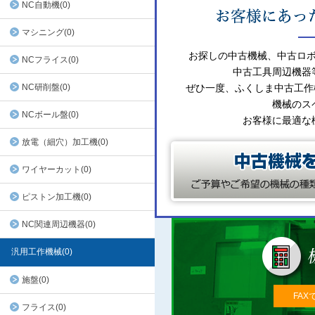
NC自動機(0)
マシニング(0)
お探しの中古機械、中古ロ
NCフライス(0)
中古工具周辺機器
NC研削盤(0)
ぜひ一度、ふくしま中古工作
機械のス
NCボール盤(0)
お客様に最適な
放電（細穴）加工機(0)
ワイヤーカット(0)
ピストン加工機(0)
NC関連周辺機器(0)
汎用工作機械(0)
施盤(0)
FAX
フライス(0)