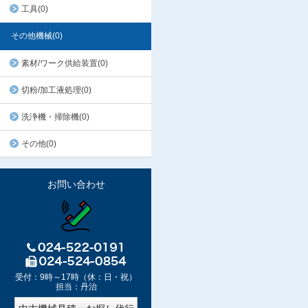
工具(0)
その他機械(0)
素材/ワーク供給装置(0)
切粉/加工液処理(0)
洗浄機・掃除機(0)
その他(0)
お問い合わせ
受付：9時～17時（休：日・祝）
担当：丹治