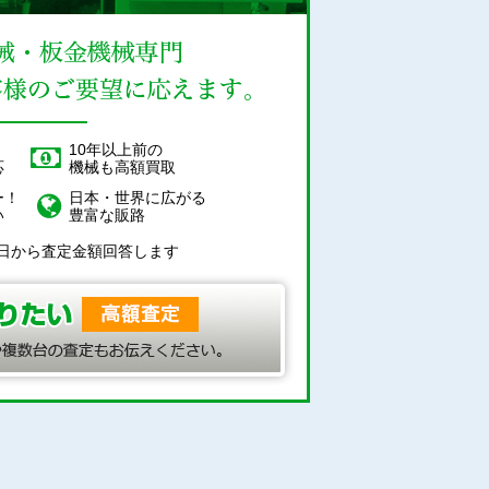
！
10年以上前の
応
機械も高額買取
ー！
日本・世界に広がる
い
豊富な販路
日から査定金額回答します