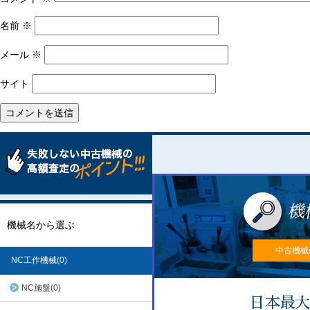
名前
※
メール
※
サイト
機械名から選ぶ
中古機械
NC工作機械(0)
NC施盤(0)