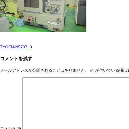
TYOEN-N5797_0
投
稿
コメントを残す
ナ
メールアドレスが公開されることはありません。
※
が付いている欄は
ビ
ゲ
ー
シ
ョ
ン
コメント
※