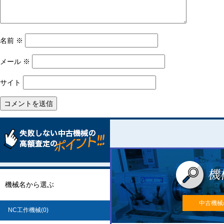
名前
※
メール
※
サイト
機械名から選ぶ
中古機械
NC工作機械(0)