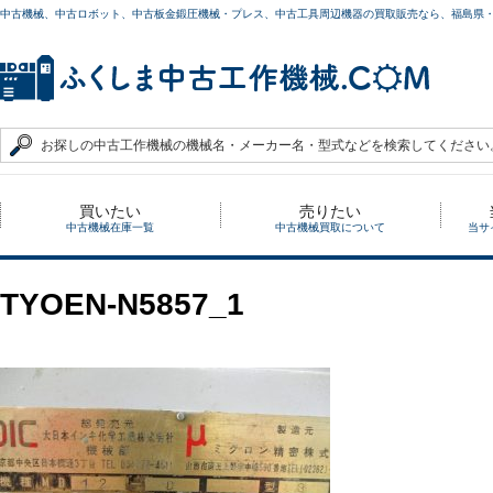
中古機械、中古ロボット、中古板金鍛圧機械・プレス、中古工具周辺機器の買取販売なら、福島県
買いたい
売りたい
中古機械在庫一覧
中古機械買取について
当サ
TYOEN-N5857_1