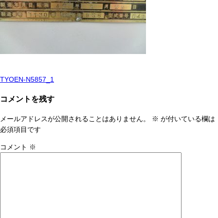
TYOEN-N5857_1
投
稿
コメントを残す
ナ
メールアドレスが公開されることはありません。
※
が付いている欄は
ビ
必須項目です
ゲ
コメント
※
ー
シ
ョ
ン