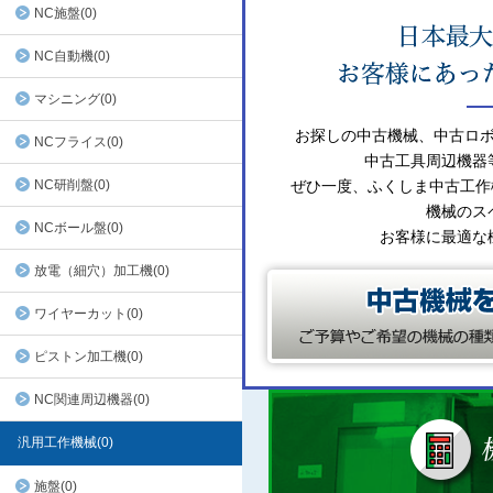
NC施盤(0)
NC自動機(0)
マシニング(0)
お探しの中古機械、中古ロ
NCフライス(0)
中古工具周辺機器
NC研削盤(0)
ぜひ一度、ふくしま中古工作
機械のス
NCボール盤(0)
お客様に最適な
放電（細穴）加工機(0)
ワイヤーカット(0)
ピストン加工機(0)
NC関連周辺機器(0)
汎用工作機械(0)
施盤(0)