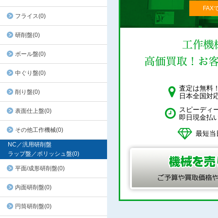
FAX
フライス(0)
研削盤(0)
ボール盤(0)
中ぐり盤(0)
査定は無料
削り盤(0)
日本全国対
スピーディ
表面仕上盤(0)
即日現金払
その他工作機械(0)
最短当
NC／汎用研削盤
ラップ盤／ポリッシュ盤(0)
平面/成形研削盤(0)
内面研削盤(0)
円筒研削盤(0)