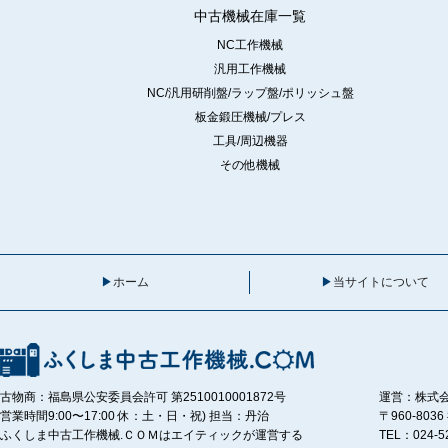
中古機械在庫一覧
NC工作機械
汎用工作機械
NC/汎用研削盤/ラップ盤/ポリッシュ盤
板金鍛圧機械/プレス
工具/周辺機器
その他機械
ホーム
当サイトについて
古物商：福島県公安委員会許可 第2510010001872号
運営：株式
営業時間9:00〜17:00 休：土・日・祝) 担当：丹治
〒960-80
ふくしま中古工作機械.ＣＯＭはエイティックが運営する
TEL：024-5