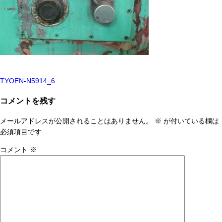
TYOEN-N5914_6
投
稿
コメントを残す
ナ
メールアドレスが公開されることはありません。
※
が付いている欄は
ビ
必須項目です
ゲ
コメント
※
ー
シ
ョ
ン