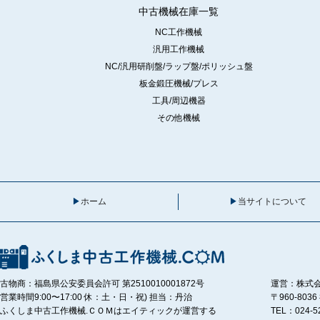
中古機械在庫一覧
NC工作機械
汎用工作機械
NC/汎用研削盤/ラップ盤/ポリッシュ盤
板金鍛圧機械/プレス
工具/周辺機器
その他機械
ホーム
当サイトについて
古物商：福島県公安委員会許可 第2510010001872号
運営：株式
営業時間9:00〜17:00 休：土・日・祝) 担当：丹治
〒960-80
ふくしま中古工作機械.ＣＯＭはエイティックが運営する
TEL：024-5