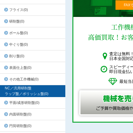
FAX
フライス(0)
研削盤(0)
ボール盤(0)
中ぐり盤(0)
査定は無料
削り盤(0)
日本全国対
スピーディ
表面仕上盤(0)
即日現金払
その他工作機械(0)
最短当
NC／汎用研削盤
ラップ盤／ポリッシュ盤(0)
平面/成形研削盤(0)
内面研削盤(0)
円筒研削盤(0)