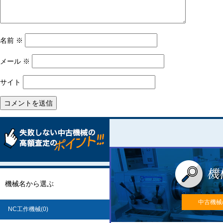
名前
※
メール
※
サイト
機械名から選ぶ
中古機械
NC工作機械(0)