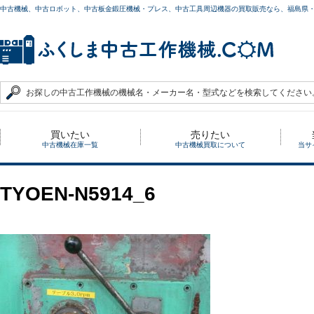
中古機械、中古ロボット、中古板金鍛圧機械・プレス、中古工具周辺機器の買取販売なら、福島県
買いたい
売りたい
中古機械在庫一覧
中古機械買取について
当サ
TYOEN-N5914_6