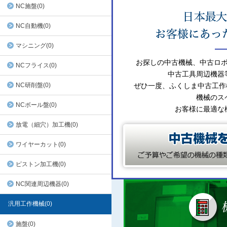
NC施盤(0)
NC自動機(0)
マシニング(0)
お探しの中古機械、中古ロ
NCフライス(0)
中古工具周辺機器
NC研削盤(0)
ぜひ一度、ふくしま中古工作
機械のス
NCボール盤(0)
お客様に最適な
放電（細穴）加工機(0)
ワイヤーカット(0)
ピストン加工機(0)
NC関連周辺機器(0)
汎用工作機械(0)
施盤(0)