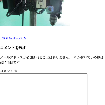
TYOEN-N5922_5
投
稿
コメントを残す
ナ
メールアドレスが公開されることはありません。
※
が付いている欄は
ビ
必須項目です
ゲ
コメント
※
ー
シ
ョ
ン