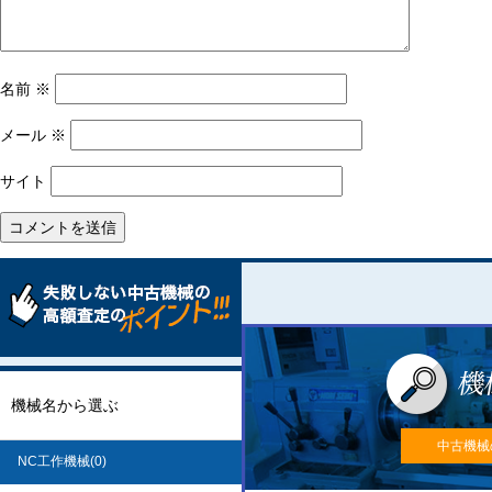
名前
※
メール
※
サイト
機械名から選ぶ
中古機械
NC工作機械(0)