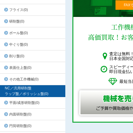
FAX
フライス(0)
研削盤(0)
ボール盤(0)
中ぐり盤(0)
査定は無料
削り盤(0)
日本全国対
スピーディ
表面仕上盤(0)
即日現金払
その他工作機械(0)
最短当
NC／汎用研削盤
ラップ盤／ポリッシュ盤(0)
平面/成形研削盤(0)
内面研削盤(0)
円筒研削盤(0)