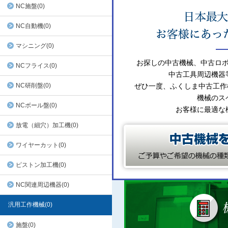
NC施盤(0)
NC自動機(0)
マシニング(0)
お探しの中古機械、中古ロ
NCフライス(0)
中古工具周辺機器
NC研削盤(0)
ぜひ一度、ふくしま中古工作
機械のス
NCボール盤(0)
お客様に最適な
放電（細穴）加工機(0)
ワイヤーカット(0)
ピストン加工機(0)
NC関連周辺機器(0)
汎用工作機械(0)
施盤(0)