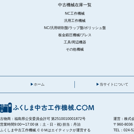
中古機械在庫一覧
NC工作機械
汎用工作機械
NC/汎用研削盤/ラップ盤/ポリッシュ盤
板金鍛圧機械/プレス
工具/周辺機器
その他機械
ホーム
当サイトについて
古物商：福島県公安委員会許可 第2510010001872号
運営：株式
営業時間9:00〜17:00 休：土・日・祝) 担当：丹治
〒960-80
ふくしま中古工作機械.ＣＯＭはエイティックが運営する
TEL：024-5