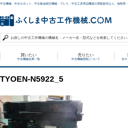
中古機械、中古ロボット、中古板金鍛圧機械・プレス、中古工具周辺機器の買取販売なら、福島県
買いたい
売りたい
中古機械在庫一覧
中古機械買取について
当サ
TYOEN-N5922_5