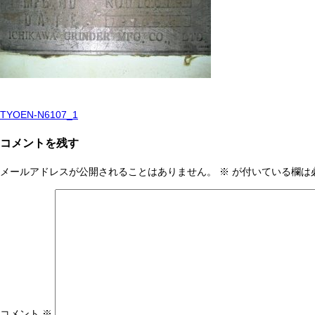
TYOEN-N6107_1
投
稿
コメントを残す
ナ
メールアドレスが公開されることはありません。
※
が付いている欄は
ビ
ゲ
ー
シ
ョ
ン
コメント
※