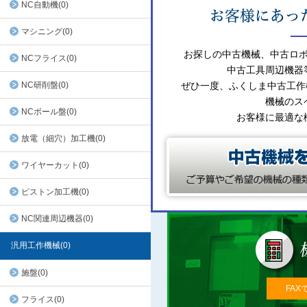
NC自動機(0)
マシニング(0)
お探しの中古機械、中古ロ
NCフライス(0)
中古工具周辺機器
NC研削盤(0)
ぜひ一度、ふくしま中古工作
機械のス
NCボール盤(0)
お客様に最適な
放電（細穴）加工機(0)
ワイヤーカット(0)
ピストン加工機(0)
NC関連周辺機器(0)
汎用工作機械(0)
施盤(0)
FAX
フライス(0)