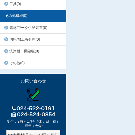
工具(0)
その他機械(0)
素材/ワーク供給装置(0)
切粉/加工液処理(0)
洗浄機・掃除機(0)
その他(0)
お問い合わせ
受付：9時～17時（休：日・祝）
担当：丹治