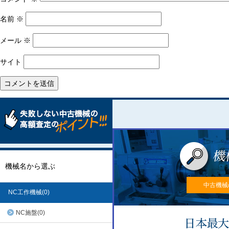
名前
※
メール
※
サイト
機械名から選ぶ
中古機械
NC工作機械(0)
NC施盤(0)