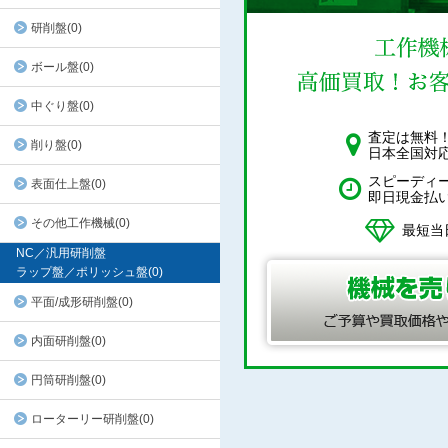
研削盤(0)
ボール盤(0)
中ぐり盤(0)
査定は無料
削り盤(0)
日本全国対
スピーディ
表面仕上盤(0)
即日現金払
その他工作機械(0)
最短当
NC／汎用研削盤
ラップ盤／ポリッシュ盤(0)
平面/成形研削盤(0)
内面研削盤(0)
円筒研削盤(0)
ローターリー研削盤(0)