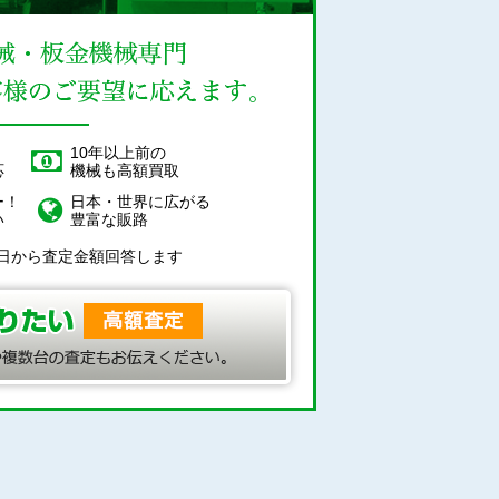
！
10年以上前の
応
機械も高額買取
ー！
日本・世界に広がる
い
豊富な販路
日から査定金額回答します