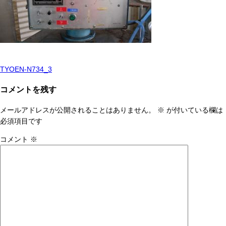
TYOEN-N734_3
投
稿
コメントを残す
ナ
メールアドレスが公開されることはありません。
※
が付いている欄は
ビ
必須項目です
ゲ
コメント
※
ー
シ
ョ
ン