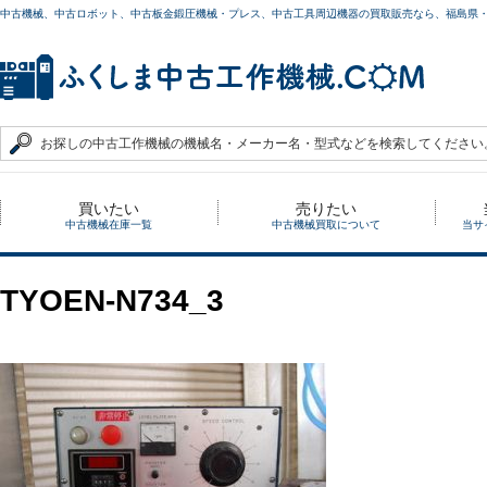
中古機械、中古ロボット、中古板金鍛圧機械・プレス、中古工具周辺機器の買取販売なら、福島県
買いたい
売りたい
中古機械在庫一覧
中古機械買取について
当サ
TYOEN-N734_3