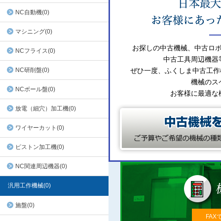
NC自動機(0)
マシニング(0)
お探しの中古機械、中古ロ
NCフライス(0)
中古工具周辺機器
NC研削盤(0)
ぜひ一度、ふくしま中古工作
機械のス
NCボール盤(0)
お客様に最適な
放電（細穴）加工機(0)
ワイヤーカット(0)
ピストン加工機(0)
NC関連周辺機器(0)
汎用工作機械(0)
施盤(0)
FAX