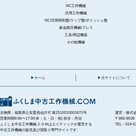
NC工作機械
汎用工作機械
NC/汎用研削盤/ラップ盤/ポリッシュ盤
板金鍛圧機械/プレス
工具/周辺機器
その他機械
ホーム
当サイトについて
古物商：福島県公安委員会許可 第2510010001872号
運営：株式
営業時間9:00〜17:00 休：土・日・祝) 担当：丹治
〒960-80
ふくしま中古工作機械.ＣＯＭはエイティックが運営する
TEL：024-5
中古工作機械の販売及び買取り専門サイトです。