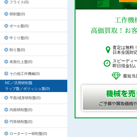
フライス(0)
研削盤(0)
ボール盤(0)
中ぐり盤(0)
査定は無料
削り盤(0)
日本全国対
スピーディ
表面仕上盤(0)
即日現金払
その他工作機械(0)
最短当
NC／汎用研削盤
ラップ盤／ポリッシュ盤(0)
平面/成形研削盤(0)
内面研削盤(0)
円筒研削盤(0)
ローターリー研削盤(0)