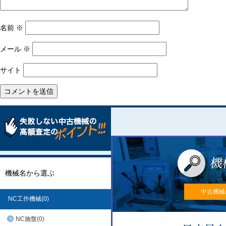
名前
※
メール
※
サイト
機械名から選ぶ
中古機械
NC工作機械(0)
NC施盤(0)