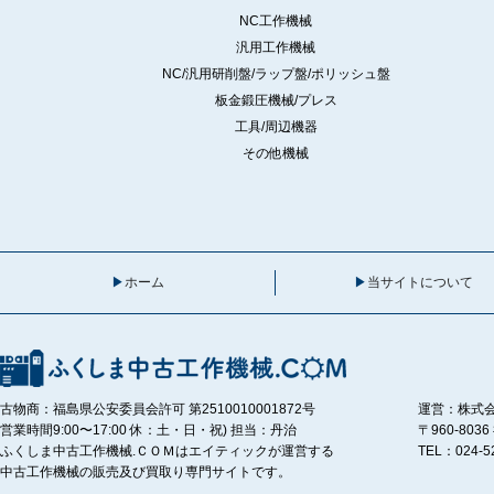
NC工作機械
汎用工作機械
NC/汎用研削盤/ラップ盤/ポリッシュ盤
板金鍛圧機械/プレス
工具/周辺機器
その他機械
ホーム
当サイトについて
古物商：福島県公安委員会許可 第2510010001872号
運営：株式
営業時間9:00〜17:00 休：土・日・祝) 担当：丹治
〒960-80
ふくしま中古工作機械.ＣＯＭはエイティックが運営する
TEL：024-5
中古工作機械の販売及び買取り専門サイトです。