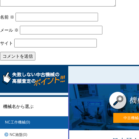
名前
※
メール
※
サイト
機械名から選ぶ
中古機械
NC工作機械(0)
NC施盤(0)