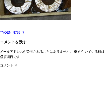
TYOEN-N753_7
投
稿
コメントを残す
ナ
メールアドレスが公開されることはありません。
※
が付いている欄は
ビ
必須項目です
ゲ
コメント
※
ー
シ
ョ
ン