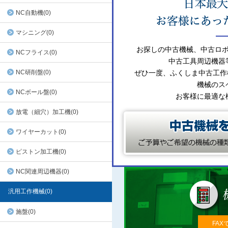
NC自動機(0)
マシニング(0)
お探しの中古機械、中古ロ
NCフライス(0)
中古工具周辺機器
NC研削盤(0)
ぜひ一度、ふくしま中古工作
機械のス
NCボール盤(0)
お客様に最適な
放電（細穴）加工機(0)
ワイヤーカット(0)
ピストン加工機(0)
NC関連周辺機器(0)
汎用工作機械(0)
施盤(0)
FAX