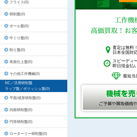
フライス(0)
研削盤(0)
ボール盤(0)
中ぐり盤(0)
査定は無料
削り盤(0)
日本全国対
スピーディ
表面仕上盤(0)
即日現金払
その他工作機械(0)
最短当
NC／汎用研削盤
ラップ盤／ポリッシュ盤(0)
平面/成形研削盤(0)
内面研削盤(0)
円筒研削盤(0)
ローターリー研削盤(0)