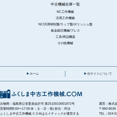
中古機械在庫一覧
NC工作機械
汎用工作機械
NC/汎用研削盤/ラップ盤/ポリッシュ盤
板金鍛圧機械/プレス
工具/周辺機器
その他機械
ホーム
当サイトについて
古物商：福島県公安委員会許可 第2510010001872号
運営：株式
営業時間9:00〜17:00 休：土・日・祝) 担当：丹治
〒960-80
ふくしま中古工作機械.ＣＯＭはエイティックが運営する
TEL：024-5