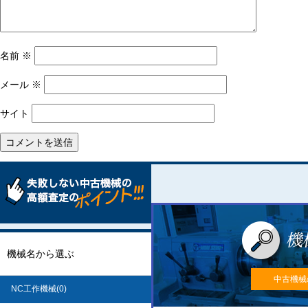
名前
※
メール
※
サイト
機械名から選ぶ
中古機械
NC工作機械(0)