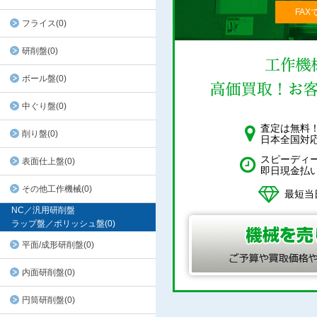
FAX
フライス(0)
研削盤(0)
ボール盤(0)
中ぐり盤(0)
査定は無料
削り盤(0)
日本全国対
スピーディ
表面仕上盤(0)
即日現金払
その他工作機械(0)
最短当
NC／汎用研削盤
ラップ盤／ポリッシュ盤(0)
平面/成形研削盤(0)
内面研削盤(0)
円筒研削盤(0)