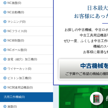
NC施盤(0)
NC自動機(0)
マシニング(0)
お探しの中古機械、中古ロ
NCフライス(0)
中古工具周辺機器
NC研削盤(0)
ぜひ一度、ふくしま中古工作
機械のス
NCボール盤(0)
お客様に最適な
放電（細穴）加工機(0)
ワイヤーカット(0)
ピストン加工機(0)
NC関連周辺機器(0)
汎用工作機械(0)
施盤(0)