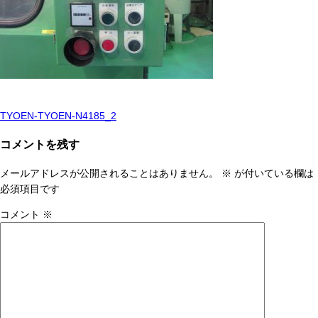
TYOEN-TYOEN-N4185_2
投
稿
コメントを残す
ナ
メールアドレスが公開されることはありません。
※
が付いている欄は
ビ
必須項目です
ゲ
コメント
※
ー
シ
ョ
ン