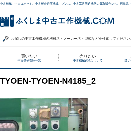
中古機械、中古ロボット、中古板金鍛圧機械・プレス、中古工具周辺機器の買取販売なら、福島県
買いたい
売りたい
中古機械在庫一覧
中古機械買取について
当サ
TYOEN-TYOEN-N4185_2