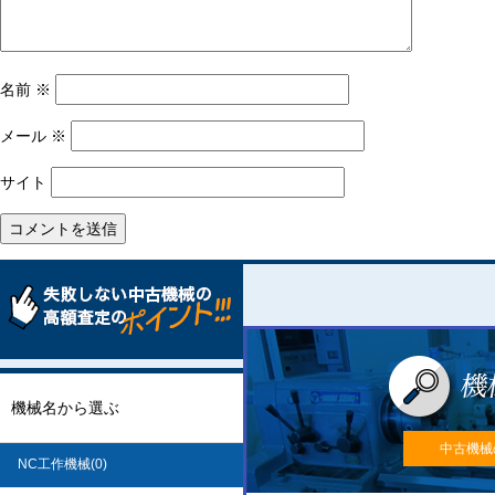
名前
※
メール
※
サイト
機械名から選ぶ
中古機械
NC工作機械(0)