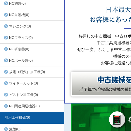
NC施盤(0)
NC自動機(0)
マシニング(0)
お探しの中古機械、中古ロ
NCフライス(0)
中古工具周辺機器
NC研削盤(0)
ぜひ一度、ふくしま中古工作
機械のス
NCボール盤(0)
お客様に最適な
放電（細穴）加工機(0)
ワイヤーカット(0)
ピストン加工機(0)
NC関連周辺機器(0)
汎用工作機械(0)
施盤(0)