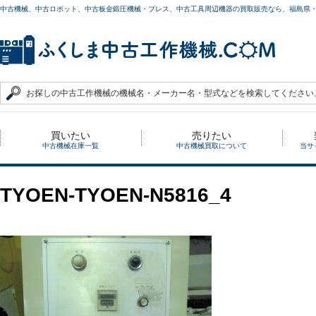
中古機械、中古ロボット、中古板金鍛圧機械・プレス、中古工具周辺機器の買取販売なら、福島県
買いたい
売りたい
中古機械在庫一覧
中古機械買取について
当サ
TYOEN-TYOEN-N5816_4