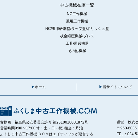
中古機械在庫一覧
NC工作機械
汎用工作機械
NC/汎用研削盤/ラップ盤/ポリッシュ盤
板金鍛圧機械/プレス
工具/周辺機器
その他機械
ホーム
当サイトについて
古物商：福島県公安委員会許可 第2510010001872号
運営：株式
営業時間9:00〜17:00 休：土・日・祝) 担当：丹治
〒960-80
ふくしま中古工作機械.ＣＯＭはエイティックが運営する
TEL：024-5