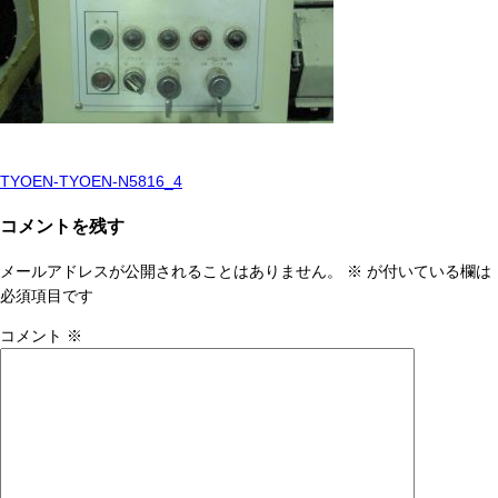
TYOEN-TYOEN-N5816_4
投
稿
コメントを残す
ナ
メールアドレスが公開されることはありません。
※
が付いている欄は
ビ
必須項目です
ゲ
コメント
※
ー
シ
ョ
ン