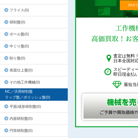
FAX
フライス(0)
研削盤(0)
ボール盤(0)
中ぐり盤(0)
査定は無料
削り盤(0)
日本全国対
スピーディ
表面仕上盤(0)
即日現金払
その他工作機械(0)
最短当
NC／汎用研削盤
ラップ盤／ポリッシュ盤(0)
平面/成形研削盤(0)
内面研削盤(0)
円筒研削盤(0)