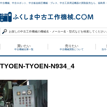
中古機械、中古ロボット、中古板金鍛圧機械・プレス、中古工具周辺機器の買取販売なら、福島県
買いたい
売りたい
中古機械在庫一覧
中古機械買取について
当サ
TYOEN-TYOEN-N934_4