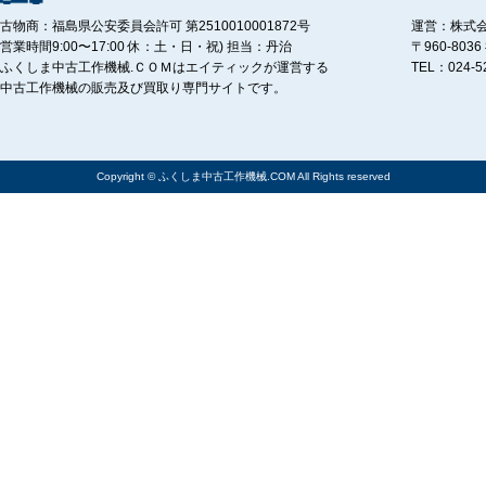
古物商：福島県公安委員会許可 第2510010001872号
運営：株式
営業時間9:00〜17:00 休：土・日・祝) 担当：丹治
〒960-80
ふくしま中古工作機械.ＣＯＭはエイティックが運営する
TEL：024-5
中古工作機械の販売及び買取り専門サイトです。
Copyright © ふくしま中古工作機械.COM All Rights reserved