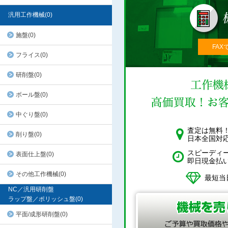
汎用工作機械(0)
施盤(0)
FAX
フライス(0)
研削盤(0)
ボール盤(0)
中ぐり盤(0)
査定は無料
削り盤(0)
日本全国対
スピーディ
表面仕上盤(0)
即日現金払
その他工作機械(0)
最短当
NC／汎用研削盤
ラップ盤／ポリッシュ盤(0)
平面/成形研削盤(0)