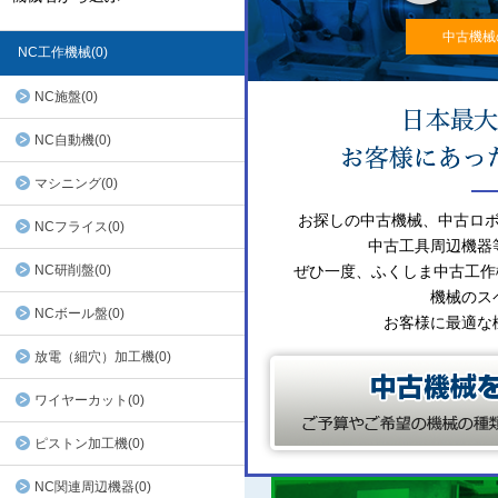
中古機械
NC工作機械(0)
NC施盤(0)
NC自動機(0)
マシニング(0)
お探しの中古機械、中古ロ
NCフライス(0)
中古工具周辺機器
NC研削盤(0)
ぜひ一度、ふくしま中古工作
機械のス
NCボール盤(0)
お客様に最適な
放電（細穴）加工機(0)
ワイヤーカット(0)
ピストン加工機(0)
NC関連周辺機器(0)