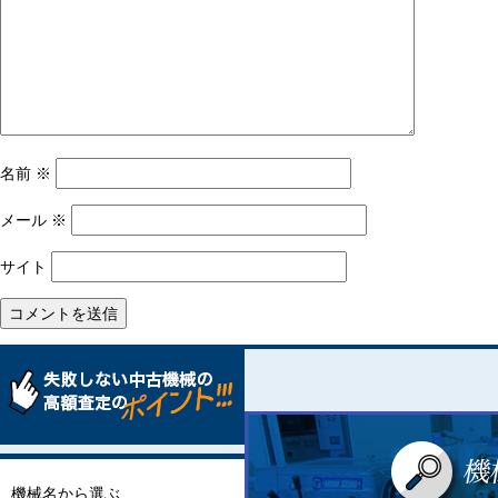
ョ
ン
名前
※
メール
※
サイト
機械名から選ぶ