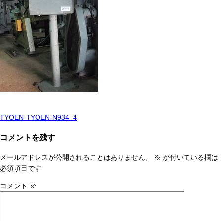
TYOEN-TYOEN-N934_4
投
稿
コメントを残す
ナ
メールアドレスが公開されることはありません。
※
が付いている欄は
ビ
必須項目です
ゲ
コメント
※
ー
シ