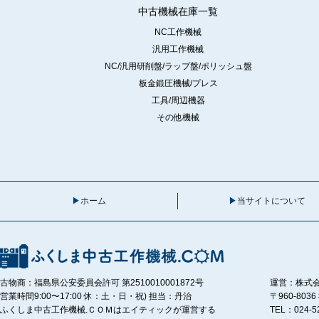
中古機械在庫一覧
NC工作機械
汎用工作機械
NC/汎用研削盤/ラップ盤/ポリッシュ盤
板金鍛圧機械/プレス
工具/周辺機器
その他機械
ホーム
当サイトについて
古物商：福島県公安委員会許可 第2510010001872号
運営：株式
営業時間9:00〜17:00 休：土・日・祝) 担当：丹治
〒960-80
ふくしま中古工作機械.ＣＯＭはエイティックが運営する
TEL：024-5