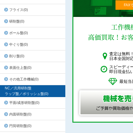
FAX
フライス(0)
研削盤(0)
ボール盤(0)
中ぐり盤(0)
査定は無料
削り盤(0)
日本全国対
スピーディ
表面仕上盤(0)
即日現金払
その他工作機械(0)
最短当
NC／汎用研削盤
ラップ盤／ポリッシュ盤(0)
平面/成形研削盤(0)
内面研削盤(0)
円筒研削盤(0)