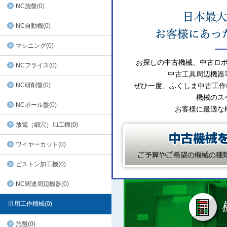
NC施盤(0)
NC自動機(0)
マシニング(0)
お探しの中古機械、中古ロ
NCフライス(0)
中古工具周辺機器
NC研削盤(0)
ぜひ一度、ふくしま中古工作
機械のス
NCボール盤(0)
お客様に最適な
放電（細穴）加工機(0)
ワイヤーカット(0)
ピストン加工機(0)
NC関連周辺機器(0)
汎用工作機械(0)
施盤(0)