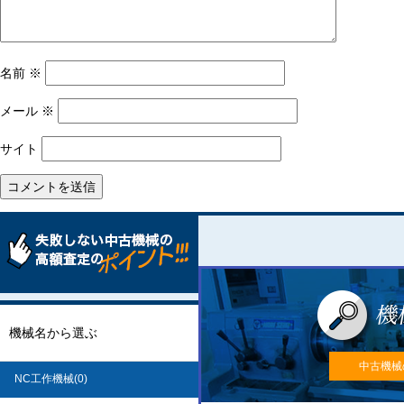
名前
※
メール
※
サイト
機械名から選ぶ
中古機械
NC工作機械(0)