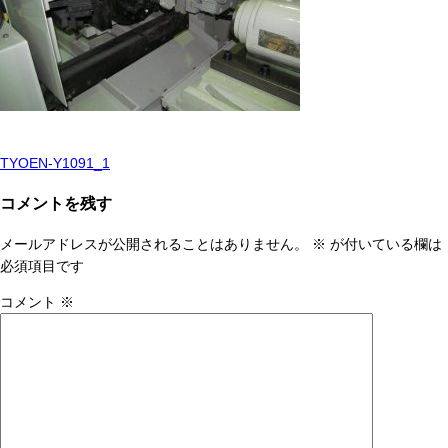
TYOEN-Y1091_1
投
稿
コメントを残す
ナ
メールアドレスが公開されることはありません。
※
が付いている欄は
ビ
必須項目です
ゲ
コメント
※
ー
シ
ョ
ン