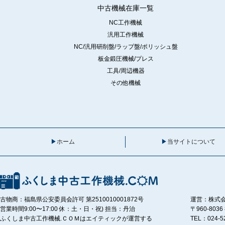
中古機械在庫一覧
NC工作機械
汎用工作機械
NC/汎用研削盤/ラップ盤/ポリッシュ盤
板金鍛圧機械/プレス
工具/周辺機器
その他機械
ホーム
当サイトについて
古物商：福島県公安委員会許可 第2510010001872号
運営：株式
営業時間9:00〜17:00 休：土・日・祝) 担当：丹治
〒960-80
ふくしま中古工作機械.ＣＯＭはエイティックが運営する
TEL：024-5