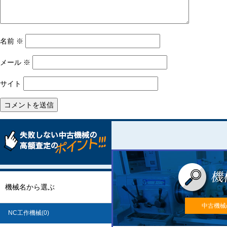
名前
※
メール
※
サイト
機械名から選ぶ
中古機械
NC工作機械(0)