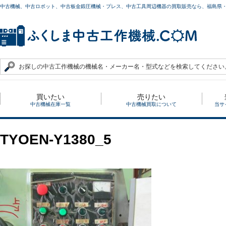
中古機械、中古ロボット、中古板金鍛圧機械・プレス、中古工具周辺機器の買取販売なら、福島県
買いたい
売りたい
中古機械在庫一覧
中古機械買取について
当サ
TYOEN-Y1380_5