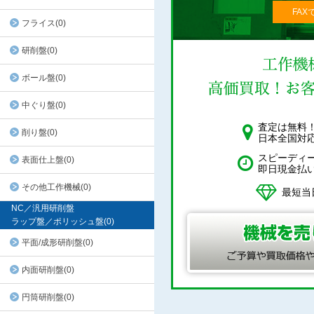
FAX
フライス(0)
研削盤(0)
ボール盤(0)
中ぐり盤(0)
査定は無料
削り盤(0)
日本全国対
スピーディ
表面仕上盤(0)
即日現金払
その他工作機械(0)
最短当
NC／汎用研削盤
ラップ盤／ポリッシュ盤(0)
平面/成形研削盤(0)
内面研削盤(0)
円筒研削盤(0)