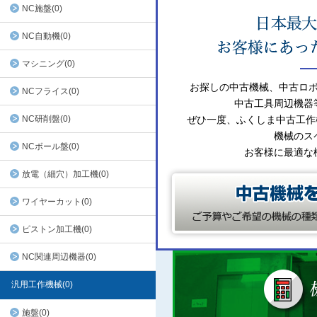
NC施盤(0)
NC自動機(0)
マシニング(0)
お探しの中古機械、中古ロ
NCフライス(0)
中古工具周辺機器
NC研削盤(0)
ぜひ一度、ふくしま中古工作
機械のス
NCボール盤(0)
お客様に最適な
放電（細穴）加工機(0)
ワイヤーカット(0)
ピストン加工機(0)
NC関連周辺機器(0)
汎用工作機械(0)
施盤(0)