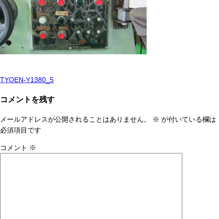
TYOEN-Y1380_5
投
稿
コメントを残す
ナ
メールアドレスが公開されることはありません。
※
が付いている欄は
ビ
必須項目です
ゲ
コメント
※
ー
シ
ョ
ン