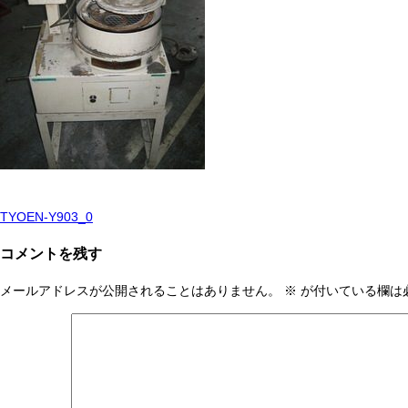
TYOEN-Y903_0
投
稿
コメントを残す
ナ
メールアドレスが公開されることはありません。
※
が付いている欄は
ビ
ゲ
ー
シ