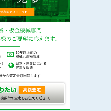
で高額査定はコチラ▶︎
！
10年以上前の
応
機械も高額買取
ー！
日本・世界に広がる
い
豊富な販路
日から査定金額回答します