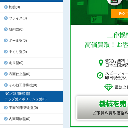
施盤(0)
FAX
フライス(0)
研削盤(0)
ボール盤(0)
中ぐり盤(0)
査定は無料
削り盤(0)
日本全国対
スピーディ
表面仕上盤(0)
即日現金払
その他工作機械(0)
最短当
NC／汎用研削盤
ラップ盤／ポリッシュ盤(0)
平面/成形研削盤(0)
内面研削盤(0)