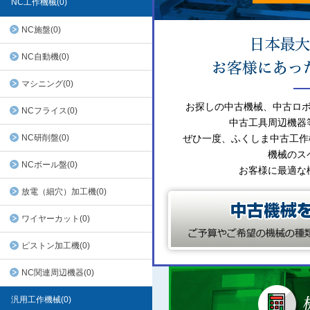
NC工作機械(0)
NC施盤(0)
NC自動機(0)
マシニング(0)
お探しの中古機械、中古ロ
NCフライス(0)
中古工具周辺機器
NC研削盤(0)
ぜひ一度、ふくしま中古工作
機械のス
NCボール盤(0)
お客様に最適な
放電（細穴）加工機(0)
ワイヤーカット(0)
ピストン加工機(0)
NC関連周辺機器(0)
汎用工作機械(0)