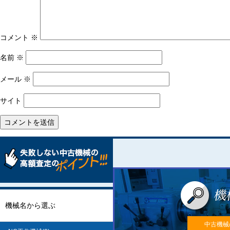
ョ
ン
コメント
※
名前
※
メール
※
サイト
機械名から選ぶ
中古機械